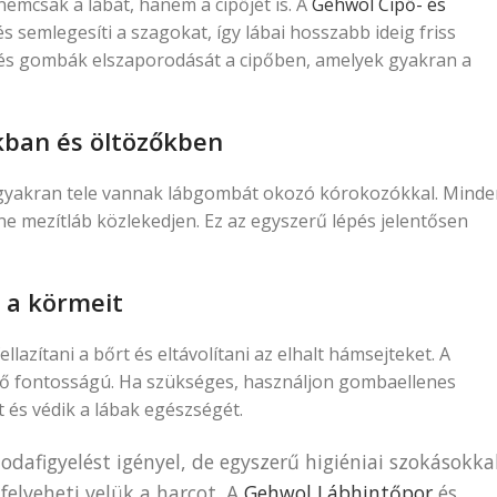
nemcsak a lábát, hanem a cipőjét is. A
Gehwol Cipő- és
és semlegesíti a szagokat, így lábai hosszabb ideig friss
 és gombák elszaporodását a cipőben, amelyek gyakran a
kban és öltözőkben
gyakran tele vannak lábgombát okozó kórokozókkal. Minde
e mezítláb közlekedjen. Ez az egyszerű lépés jelentősen
 a körmeit
azítani a bőrt és eltávolítani az elhalt hámsejteket. A
ető fontosságú. Ha szükséges, használjon gombaellenes
 és védik a lábak egészségét.
afigyelést igényel, de egyszerű higiéniai szokásokka
elveheti velük a harcot. A
Gehwol Lábhintőpor
és