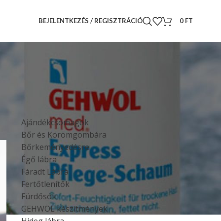
BEJELENTKEZÉS / REGISZTRÁCIÓ
0
FT
TERMÉKKATEGÓRIÁK
Ajándékcsomagok
Bőr és Körömgombára
Bőrkeményedésre
Égő lábra
Fáradt Lábra
Fertőtlenítők
Fürdősók
GEHWOL készítmények