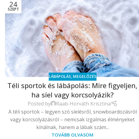
24
SZEPT
LÁBÁPOLÁS
,
MEGELŐZÉS
Téli sportok és lábápolás: Mire figyeljen,
ha síel vagy korcsolyázik?
Posted by
Raab-Horváth Krisztina
A téli sportok – legyen szó síelésről, snowboardozásról
vagy korcsolyázásról – nemcsak izgalmas élményeket
kínálnak, hanem a lábak szám...
TOVÁBB OLVASOM