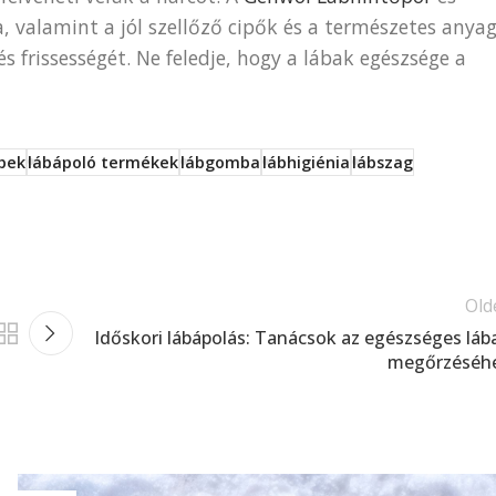
 valamint a jól szellőző cipők és a természetes anya
és frissességét. Ne feledje, hogy a lábak egészsége a
ppek
lábápoló termékek
lábgomba
lábhigiénia
lábszag
Old
Időskori lábápolás: Tanácsok az egészséges láb
megőrzéséh