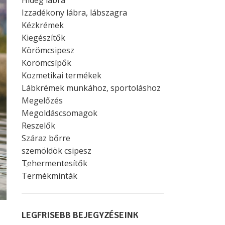
Hideg lábra
Izzadékony lábra, lábszagra
Kézkrémek
Kiegészítők
Körömcsipesz
Körömcsípők
Kozmetikai termékek
Lábkrémek munkához, sportoláshoz
Megelőzés
Megoldáscsomagok
Reszelők
Száraz bőrre
szemöldök csipesz
Tehermentesítők
Termékminták
LEGFRISEBB BEJEGYZÉSEINK