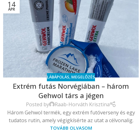
14
ÁPR
LÁBÁPOLÁS
,
MEGELŐZÉS
Extrém futás Norvégiában – három
Gehwol társ a jégen
Posted by
Raab-Horváth Krisztina
Három Gehwol termék, egy extrém futóverseny és egy
tudatos rutin, amely végigkísérte az utat a célvonalig.
TOVÁBB OLVASOM