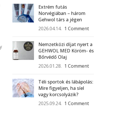
i
Extrém futás
Norvégiában – három
Gehwol társ a jégen
2026.04.14.
1 Comment
Nemzetközi díjat nyert a
y
GEHWOL MED Köröm- és
Bőrvédő Olaj
2026.01.28.
1 Comment
Téli sportok és lábápolás:
Mire figyeljen, ha síel
vagy korcsolyázik?
2025.09.24.
1 Comment