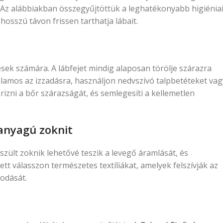
 Az alábbiakban összegyűjtöttük a leghatékonyabb higiénia
osszú távon frissen tarthatja lábait.
sek számára. A lábfejet mindig alaposan törölje szárazra
lamos az izzadásra, használjon nedvszívó talpbetéteket vag
rizni a bőr szárazságát, és semlegesíti a kellemetlen
 anyagú zoknit
ült zoknik lehetővé teszik a levegő áramlását, és
tt válasszon természetes textíliákat, amelyek felszívják az
odását.