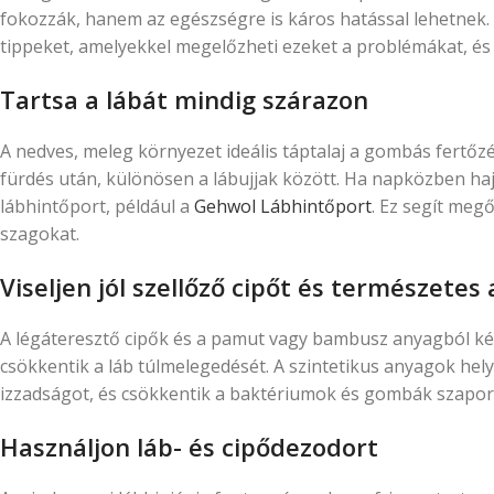
fokozzák, hanem az egészségre is káros hatással lehetnek.
tippeket, amelyekkel megelőzheti ezeket a problémákat, és h
Tartsa a lábát mindig szárazon
A nedves, meleg környezet ideális táptalaj a gombás fertőzé
fürdés után, különösen a lábujjak között. Ha napközben haj
lábhintőport, például a
Gehwol Lábhintőport
. Ez segít megő
szagokat.
Viseljen jól szellőző cipőt és természetes
A légáteresztő cipők és a pamut vagy bambusz anyagból kész
csökkentik a láb túlmelegedését. A szintetikus anyagok helye
izzadságot, és csökkentik a baktériumok és gombák szapor
Használjon láb- és cipődezodort