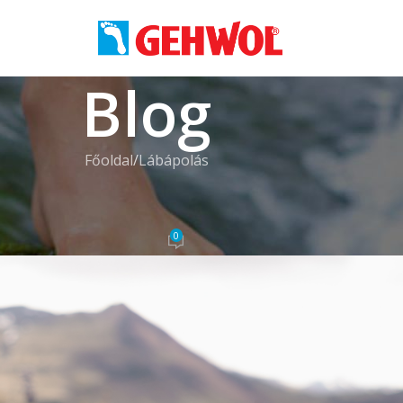
Blog
Főoldal
Lábápolás
S
,
MEGELŐZÉS
Higiéniai tippek a friss lábakért
0
 Krisztina
On 2025.03.04.