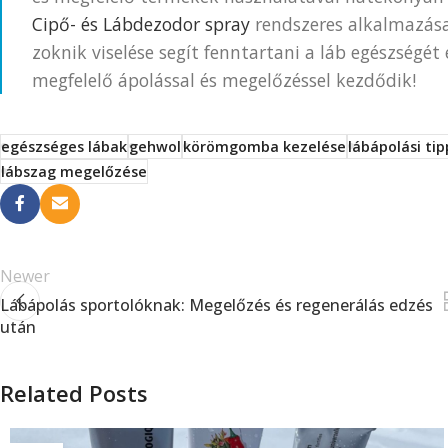
Cipő- és Lábdezodor spray
rendszeres alkalmazása,
zoknik viselése segít fenntartani a láb egészségét 
megfelelő ápolással és megelőzéssel kezdődik!
egészséges lábak
gehwol
körömgomba kezelése
lábápolási ti
lábszag megelőzése
Newer
Lábápolás sportolóknak: Megelőzés és regenerálás edzés
után
Related Posts