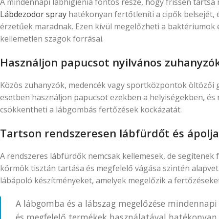
A mindennapi lábhigiénia fontos része, hogy frissen tartsa 
Lábdezodor spray
hatékonyan fertőtleníti a cipők belsejét, 
érzetűek maradnak. Ezen kívül megelőzheti a baktériumok
kellemetlen szagok forrásai.
Használjon papucsot nyilvános zuhanyzó
Közös zuhanyzók, medencék vagy sportközpontok öltözői 
esetben használjon papucsot ezekben a helyiségekben, és n
csökkentheti a lábgombás fertőzések kockázatát.
Tartson rendszeresen lábfürdőt és ápolja
A rendszeres lábfürdők nemcsak kellemesek, de segítenek fell
körmök tisztán tartása és megfelelő vágása szintén alapv
lábápoló készítményeket, amelyek megelőzik a fertőzéseket
A lábgomba és a lábszag megelőzése mindennapi od
és megfelelő termékek használatával hatékonyan f