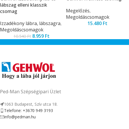
lábszag elleni klasszik
Megelőzés
,
csomag
Megoldáscsomagok
Izzadékony lábra, lábszagra
,
15.480
Ft
Megoldáscsomagok
8.959
Ft
10.540
Ft
Ped-Man Szépségipari Üzlet
1063 Budapest, Szív utca 18.
Telefone: +3670 949 3193
info@pedman.hu