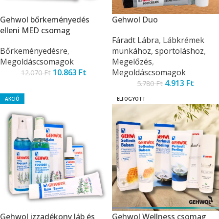
Gehwol bőrkeményedés
Gehwol Duo
elleni MED csomag
Fáradt Lábra
,
Lábkrémek
Bőrkeményedésre
,
munkához, sportoláshoz
,
Megoldáscsomagok
Megelőzés
,
10.863
Ft
Megoldáscsomagok
12.070
Ft
4.913
Ft
5.780
Ft
AKCIÓ
ELFOGYOTT
Gehwol izzadékony láb és
Gehwol Wellness csomag