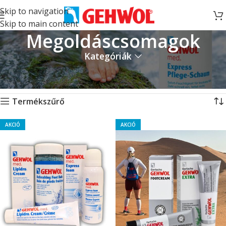
Skip to navigation
Skip to main content
Megoldáscsomagok
Kategóriák
Kezdőlap
Megoldáscsomagok
Mind a(z) 4 találat megjelenítve
Termékszűrő
AKCIÓ
AKCIÓ