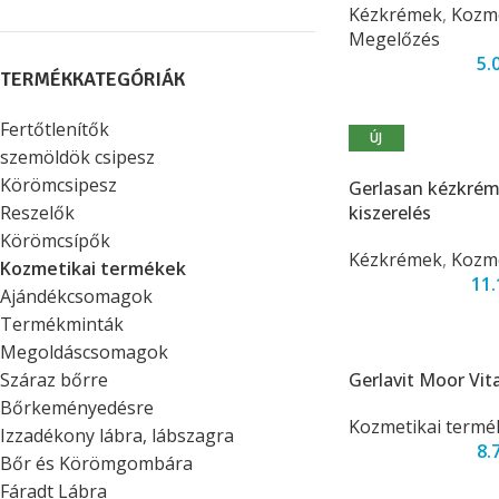
Kézkrémek
,
Kozme
Megelőzés
5.
TERMÉKKATEGÓRIÁK
Fertőtlenítők
ÚJ
szemöldök csipesz
Körömcsipesz
Gerlasan kézkrém
Reszelők
kiszerelés
Körömcsípők
Kézkrémek
,
Kozme
Kozmetikai termékek
11
Ajándékcsomagok
Termékminták
Megoldáscsomagok
Száraz bőrre
Gerlavit Moor Vi
Bőrkeményedésre
Kozmetikai termé
Izzadékony lábra, lábszagra
8.
Bőr és Körömgombára
Fáradt Lábra