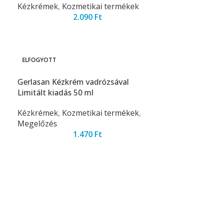
Kézkrémek
,
Kozmetikai termékek
2.090
Ft
ELFOGYOTT
Gerlasan Kézkrém vadrózsával
Limitált kiadás 50 ml
Kézkrémek
,
Kozmetikai termékek
,
Megelőzés
1.470
Ft