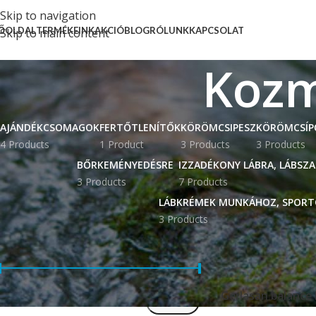
Skip to navigation
ŐOLDAL
TERMÉKEINK
AKCIÓ
BLOG
RÓLUNK
KAPCSOLAT
Skip to main content
Kozm
AJÁNDÉKCSOMAGOK
FERTŐTLENÍTŐK
KÖRÖMCSIPESZ
KÖRÖMCSÍP
4 Products
1 Product
3 Products
3 Products
BŐRKEMÉNYEDÉSRE
IZZADÉKONY LÁBRA, LÁBSZ
3 Products
7 Products
LÁBKRÉMEK MUNKÁHOZ, SPORT
3 Products
SZŰRÉS ÁR ALAPJÁN
Kezdőlap
Kozmeti
Gerlasan balance
Ár:
1.460 Ft
—
11.150 Ft
SZŰRÉS