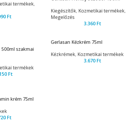
tikai termékek
,
Kiegészítők
,
Kozmetikai termékek
,
090
Ft
Megelőzés
3.360
Ft
Gerlasan Kézkrém 75ml
 500ml szakmai
Kézkrémek
,
Kozmetikai termékek
3.670
Ft
tikai termékek
.150
Ft
tamin krém 75ml
kek
720
Ft