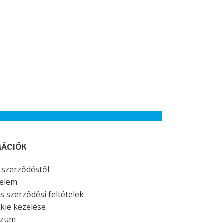
MÁCIÓK
a szerződéstől
elem
s szerződési feltételek
kie kezelése
szum