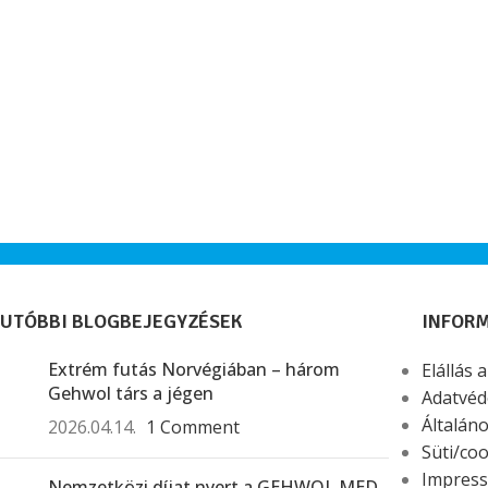
UTÓBBI BLOGBEJEGYZÉSEK
INFOR
Extrém futás Norvégiában – három
Elállás 
Gehwol társ a jégen
Adatvéd
Általáno
2026.04.14.
1 Comment
Süti/coo
Impres
Nemzetközi díjat nyert a GEHWOL MED