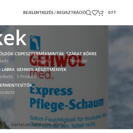
BEJELENTKEZÉS / REGISZTRÁCIÓ
0
FT
kek
ÖLDÖK CSIPESZ
TERMÉKMINTÁK
SZÁRAZ BŐRRE
ducts
3 Products
7 Products
 LÁBRA
GEHWOL KÉSZÍTMÉNYEK
roducts
3 Products
ERMENTESÍTŐK
roducts
18
24
Gerlasan Kézkrém 40 ml