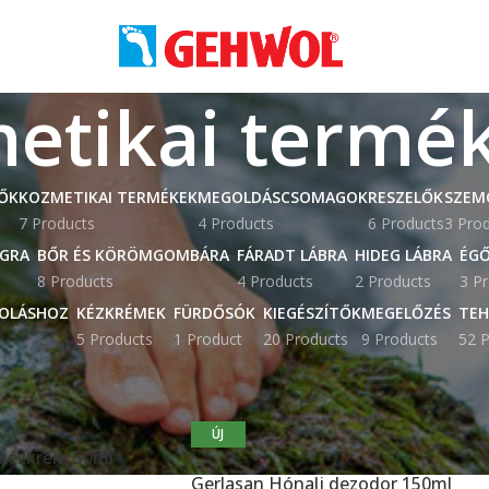
etikai termé
ŐK
KOZMETIKAI TERMÉKEK
MEGOLDÁSCSOMAGOK
RESZELŐK
SZEM
7 Products
4 Products
6 Products
3 Pro
AGRA
BŐR ÉS KÖRÖMGOMBÁRA
FÁRADT LÁBRA
HIDEG LÁBRA
ÉGŐ
8 Products
4 Products
2 Products
3 P
OLÁSHOZ
KÉZKRÉMEK
FÜRDŐSÓK
KIEGÉSZÍTŐK
MEGELŐZÉS
TEH
5 Products
1 Product
20 Products
9 Products
52 P
kai termékek
Mutat
9
12
ÚJ
 kézkrém 50ml
Gerlasan Hónalj dezodor 150ml