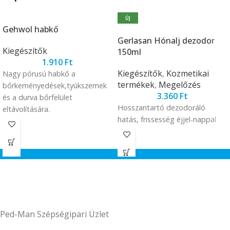
ÚJ
Gehwol habkő
Gerlasan Hónalj dezodor
Kiegészítők
150ml
1.910
Ft
Kiegészítők
,
Kozmetikai
Nagy pórusú habkő a
termékek
,
Megelőzés
bőrkeményedések,tyúkszemek
3.360
Ft
és a durva bőrfelület
Hosszantartó dezodoráló
eltávolítására.
hatás, frissesség éjjel-nappal
Ped-Man Szépségipari Üzlet