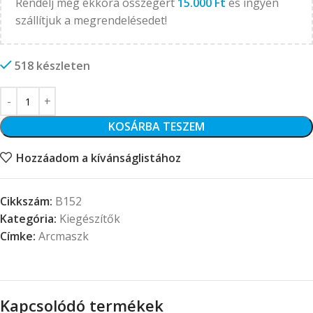
Rendelj még ekkora összegért
15.000
Ft
és ingyen
szállítjuk a megrendelésedet!
518 készleten
KOSÁRBA TESZEM
Hozzáadom a kívánságlistához
Cikkszám:
B152
Kategória:
Kiegészítők
Címke:
Arcmaszk
Kapcsolódó termékek