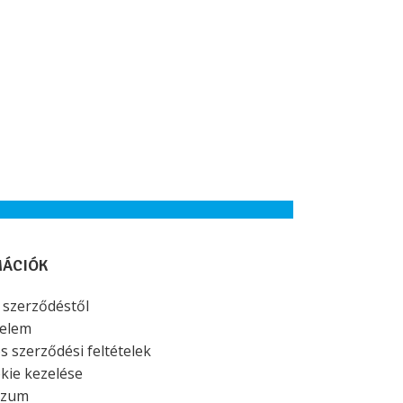
MÁCIÓK
a szerződéstől
elem
s szerződési feltételek
kie kezelése
szum