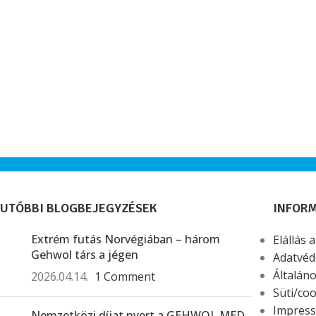
UTÓBBI BLOGBEJEGYZÉSEK
INFOR
Extrém futás Norvégiában – három
Elállás 
Gehwol társ a jégen
Adatvéd
Általáno
2026.04.14.
1 Comment
Süti/coo
Impres
Nemzetközi díjat nyert a GEHWOL MED