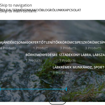
Skip to navigation
ŐOLDAL
TERMÉKEINK
AKCIÓ
BLOG
RÓLUNK
KAPCSOLAT
Skip to main content
AJÁNDÉKCSOMAGOK
FERTŐTLENÍTŐK
KÖRÖMCSIPESZ
KÖRÖMCSÍP
4 Products
1 Product
3 Products
3 Products
BŐRKEMÉNYEDÉSRE
IZZADÉKONY LÁBRA, LÁBSZ
3 Products
7 Products
LÁBKRÉMEK MUNKÁHOZ, SPORT
3 Products
SZŰRÉS ÁR ALAPJÁN
Kezdőlap
“Arcmas
Arcmaszk 50db-o
Ár:
1.140 Ft
—
1.150 Ft
SZŰRÉS