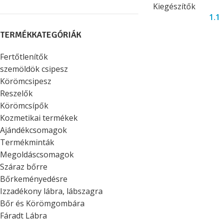
Kiegészítők
1.
TERMÉKKATEGÓRIÁK
Fertőtlenítők
szemöldök csipesz
Körömcsipesz
Reszelők
Körömcsípők
Kozmetikai termékek
Ajándékcsomagok
Termékminták
Megoldáscsomagok
Száraz bőrre
Bőrkeményedésre
Izzadékony lábra, lábszagra
Bőr és Körömgombára
Fáradt Lábra