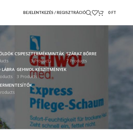
BEJELENTKEZÉS / REGISZTRÁCIÓ
0
FT
ÖLDÖK CSIPESZ
TERMÉKMINTÁK
SZÁRAZ BŐRRE
ducts
3 Products
7 Products
 LÁBRA
GEHWOL KÉSZÍTMÉNYEK
roducts
3 Products
ERMENTESÍTŐK
roducts
18
24