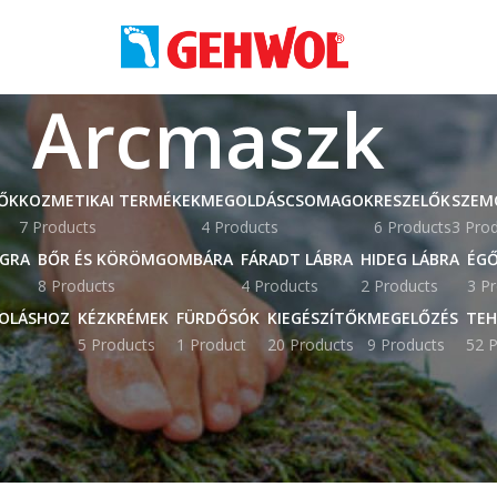
Arcmaszk
ŐK
KOZMETIKAI TERMÉKEK
MEGOLDÁSCSOMAGOK
RESZELŐK
SZEM
7 Products
4 Products
6 Products
3 Pro
AGRA
BŐR ÉS KÖRÖMGOMBÁRA
FÁRADT LÁBRA
HIDEG LÁBRA
ÉGŐ
8 Products
4 Products
2 Products
3 P
OLÁSHOZ
KÉZKRÉMEK
FÜRDŐSÓK
KIEGÉSZÍTŐK
MEGELŐZÉS
TEH
5 Products
1 Product
20 Products
9 Products
52 P
zk” címkével rendelkező termékek
Mutat
9
12
s