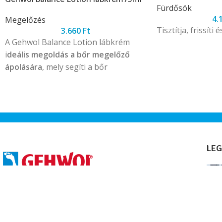
Fürdősók
4.
Megelőzés
Tisztítja, frissíti é
3.660
Ft
A Gehwol Balance Lotion lábkrém
i
deális megoldás a bőr megelőző
ápolására
, mely segíti a bőr
természetes védekezőképességének
helyreállítását és intenzíven hidratálja
a bőrt, miközben nem hagy zsíros
érzést maga után.
LEG
Ped-Man Szépségipari Üzlet