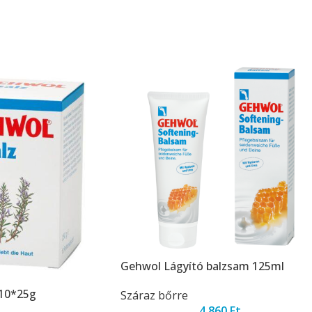
Gehwol Lágyító balzsam 125ml
10*25g
Száraz bőrre
4.860
Ft