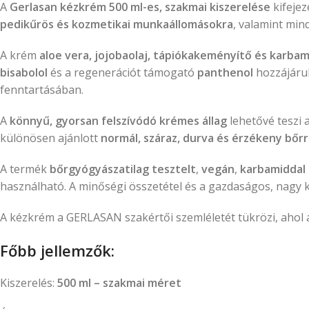
A
Gerlasan kézkrém 500 ml-es, szakmai kiszerelése
kifejez
pedikűrös és kozmetikai munkaállomásokra
, valamint min
A krém
aloe vera, jojobaolaj, tápiókakeményítő és karbam
bisabolol
és a regenerációt támogató
panthenol
hozzájáru
fenntartásában.
A
könnyű, gyorsan felszívódó krémes állag
lehetővé teszi 
különösen ajánlott
normál, száraz, durva és érzékeny bőr
A termék
bőrgyógyászatilag tesztelt
,
vegán
,
karbamiddal 
használható. A minőségi összetétel és a gazdaságos, nagy ki
A kézkrém a
GERLASAN
szakértői szemléletét tükrözi, ahol
Főbb jellemzők:
Kiszerelés:
500 ml – szakmai méret