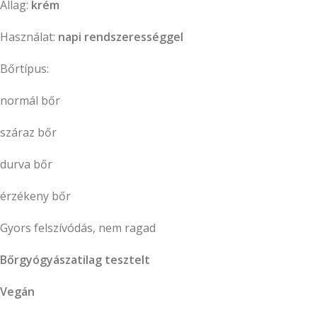
Állag:
krém
Használat:
napi rendszerességgel
Bőrtípus:
normál bőr
száraz bőr
durva bőr
érzékeny bőr
Gyors felszívódás, nem ragad
Bőrgyógyászatilag tesztelt
Vegán