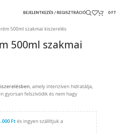
BEJELENTKEZÉS / REGISZTRÁCIÓ
0
FT
rém 500ml szakmai kiszerelés
ém 500ml szakmai
kiszerelésben
, amely intenzíven hidratálja,
en gyorsan felszívódik és nem hagy
5.000
Ft
és ingyen szállítjuk a