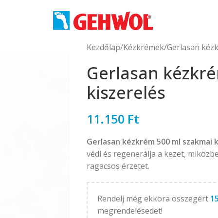
Kezdőlap
Kézkrémek
Gerlasan kézk
Gerlasan kézkr
kiszerelés
11.150
Ft
Gerlasan kézkrém 500 ml szakmai 
védi és regenerálja a kezet, miközb
ragacsos érzetet.
Rendelj még ekkora összegért
1
megrendelésedet!