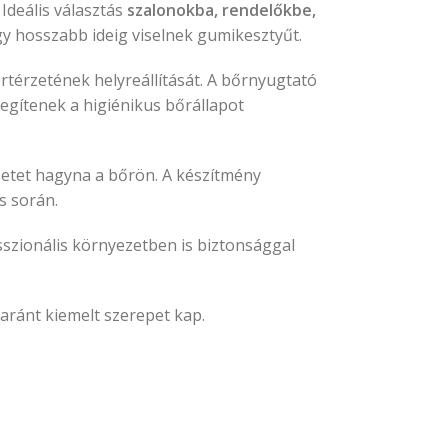
. Ideális választás
szalonokba, rendelőkbe,
agy hosszabb ideig viselnek gumikesztyűt.
rtérzetének helyreállítását. A bőrnyugtató
egítenek a higiénikus bőrállapot
rzetet hagyna a bőrön. A készítmény
s során.
esszionális környezetben is biztonsággal
yaránt kiemelt szerepet kap.