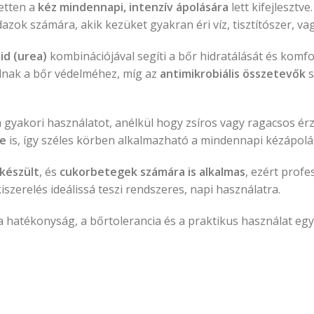
etten a
kéz mindennapi, intenzív ápolására
lett kifejlesztve
dazok számára, akik kezüket gyakran éri víz, tisztítószer, v
id (urea)
kombinációjával segíti a bőr hidratálását és komfo
lnak a bőr védelméhez, míg az
antimikrobiális összetevők
s
a gyakori használatot, anélkül hogy zsíros vagy ragacsos é
re
is, így széles körben alkalmazható a mindennapi kézápolá
készült
, és
cukorbetegek számára is alkalmas
, ezért prof
szerelés ideálissá teszi rendszeres, napi használatra.
 a hatékonyság, a bőrtolerancia és a praktikus használat eg