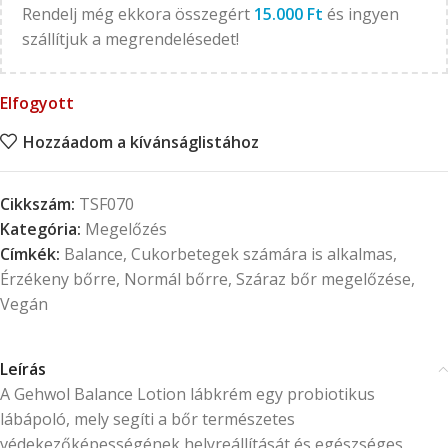
Rendelj még ekkora összegért
15.000
Ft
és ingyen
szállítjuk a megrendelésedet!
Elfogyott
Hozzáadom a kívánságlistához
Cikkszám:
TSF070
Kategória:
Megelőzés
Címkék:
Balance
,
Cukorbetegek számára is alkalmas
,
Érzékeny bőrre
,
Normál bőrre
,
Száraz bőr megelőzése
,
Vegán
Leírás
A Gehwol Balance Lotion lábkrém egy probiotikus
lábápoló, mely segíti a bőr természetes
védekezőképességének helyreállítását és egészséges