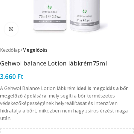
Click to enlarge
Kezdőlap
Megelőzés
Gehwol balance Lotion lábkrém75ml
3.660
Ft
A Gehwol Balance Lotion lábkrém i
deális megoldás a bőr
megelőző ápolására
, mely segíti a bőr természetes
védekezőképességének helyreállítását és intenzíven
hidratálja a bőrt, miközben nem hagy zsíros érzést maga
után.