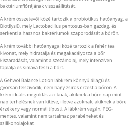
baktériumflórájának visszaállítását.
A krém összetevői közé tartozik a probiotikus hatóanyag, a
Biotilys®, mely Lactobacillus pentosus-ban gazdag, és
serkenti a hasznos baktériumok szaporodását a bőrön.
A krém további hatóanyagai közé tartozik a fehér tea
kivonat, mely hidratálja és megakadályozza a bőr
kiszáradását, valamint a szezámolaj, mely intenzíven
táplálja és simává teszi a bőrt.
A Gehwol Balance Lotion lábkrém könnyű állagú és
gyorsan felszívódik, nem hagy zsíros érzést a bőrön. A
krém ideális megoldás azoknak, akiknek a bőre nap mint
nap terhelésnek van kitéve, illetve azoknak, akiknek a bőre
érzékeny vagy normál típusú. A lábkrém vegán, PEG-
mentes, valamint nem tartalmaz parabéneket és
szilikonolajokat.