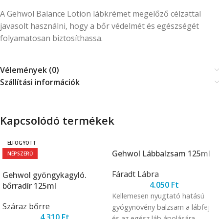
A Gehwol Balance Lotion lábkrémet megelőző célzattal
javasolt használni, hogy a bőr védelmét és egészségét
folyamatosan biztosíthassa.
Vélemények (0)
Szállítási információk
Kapcsolódó termékek
ELFOGYOTT
Gehwol Lábbalzsam 125ml
NÉPSZERŰ
Fáradt Lábra
Gehwol gyöngykagyló.
4.050
Ft
bőrradír 125ml
Kellemesen nyugtató hatású
Száraz bőrre
gyógynövény balzsam a lábfej
4.310
Ft
és az egész láb ápolására