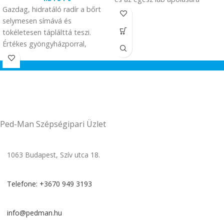
Gazdag, hidratáló radír a bőrt
selymesen símává és
tökéletesen táplálttá teszi.
Értékes gyöngyházporral,
cukorkristályokkal és bőrradír
szemcsékkel működik. A
nemkívánatos elhalt bőrt
eltávolítja, a bőr gyengéden
masszírozott és hidratált lesz.
Alga kivonat a bőr természetes
Ped-Man Szépségipari Üzlet
gátját épen tartja ásványi
anyagokban gazdag
tengervízzel.
1063 Budapest, Szív utca 18.
Telefone: +3670 949 3193
info@pedman.hu