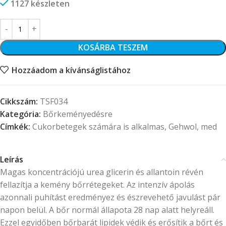
1127 készleten
KOSÁRBA TESZEM
Hozzáadom a kívánságlistához
Cikkszám:
TSF034
Kategória:
Bőrkeményedésre
Címkék:
Cukorbetegek számára is alkalmas
,
Gehwol
,
med
Leírás
Magas koncentrációjú urea glicerin és allantoin révén
fellazítja a kemény bőrrétegeket. Az intenzív ápolás
azonnali puhítást eredményez és észrevehető javulást pár
napon belül. A bőr normál állapota 28 nap alatt helyreáll.
Ezzel egyidőben bőrbarát lipidek védik és erősítik a bőrt és