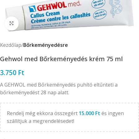
Click to enlarge
Kezdőlap
Bőrkeményedésre
Gehwol med Bőrkeményedés krém 75 ml
3.750
Ft
A GEHWOL med Bőrkeményedés puhító eltűnteti a
bőrkeményedést 28 nap alatt.
Rendelj még ekkora összegért
15.000
Ft
és ingyen
szállítjuk a megrendelésedet!