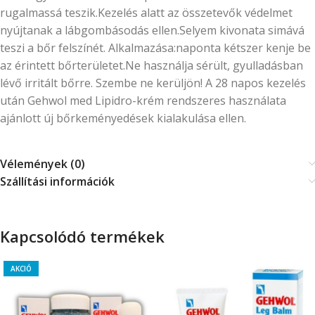
rugalmassá teszik.Kezelés alatt az összetevők védelmet
nyújtanak a lábgombásodás ellen.Selyem kivonata simává
teszi a bőr felszínét. Alkalmazása:naponta kétszer kenje be
az érintett bőrterületet.Ne használja sérült, gyulladásban
lévő irritált bőrre. Szembe ne kerüljön! A 28 napos kezelés
után Gehwol med Lipidro-krém rendszeres használata
ajánlott új bőrkeményedések kialakulása ellen.
Vélemények (0)
Szállítási információk
Kapcsolódó termékek
AKCIÓ