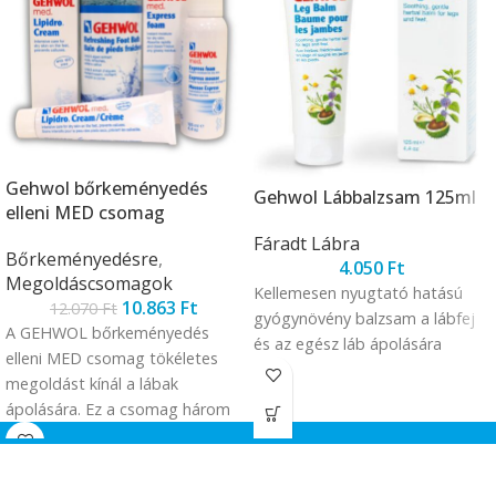
Gehwol bőrkeményedés
Gehwol Lábbalzsam 125ml
elleni MED csomag
Fáradt Lábra
Bőrkeményedésre
,
4.050
Ft
Megoldáscsomagok
Kellemesen nyugtató hatású
10.863
Ft
12.070
Ft
gyógynövény balzsam a lábfej
A GEHWOL bőrkeményedés
és az egész láb ápolására
elleni MED csomag tökéletes
megoldást kínál a lábak
ápolására. Ez a csomag három
különleges terméket tartalmaz,
melyek együttes használata
javítja a bőr hidratáltságát,