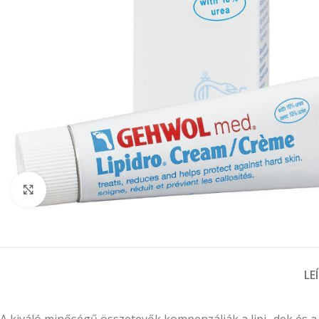
Click to enlarge
LE
A kiváló minőségű összetevők kompenzálják a lipi- dek és 