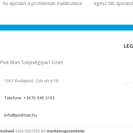
Az ápolást a problémák kialakulása
egész láb ápolás
előtt kell kezdeni. A Biotylis
probiotikus hatóanyaga elősegíti a
hasznos baktériumok szaporodását,
visszaállítja a bőr természetes
védekezőképességét.
LEG
Ped-Man Szépségipari Üzlet
1063 Budapest, Szív utca 18.
Telefone: +3670 949 3193
info@pedman.hu
Gehwol
2026 CREATED BY
marketingszemlelet