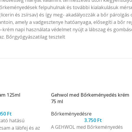
bőrkeményedések felpuhulnak és további kialakulásuk mérsék
glicerin és zsírsav) és így meg- akadályozzák a bőr párolgás
allantoin, amely a vadgesztenye hatóanyaga, elősegíti a bőr r
o-krém napi használata védelmet nyújt a lábszag és gombáso
az. Bőrgyógyászatilag tesztelt
am 125ml
Gehwol med Bőrkeményedés krém
75 ml
050
Ft
Bőrkeményedésre
3.750
Ft
ató hatású
A GEHWOL med Bőrkeményedés
sam a lábfej és az