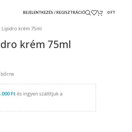
BEJELENTKEZÉS / REGISZTRÁCIÓ
0
FT
Lipidro krém 75ml
idro krém 75ml
y bőrne
5.000
Ft
és ingyen szállítjuk a