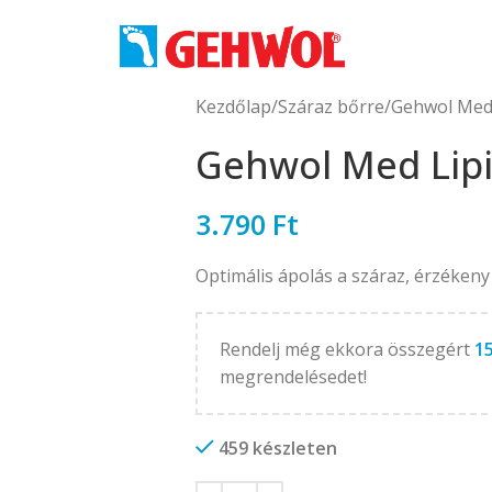
Kezdőlap
Száraz bőrre
Gehwol Med 
Gehwol Med Lip
3.790
Ft
Optimális ápolás a száraz, érzéken
Rendelj még ekkora összegért
1
megrendelésedet!
459 készleten