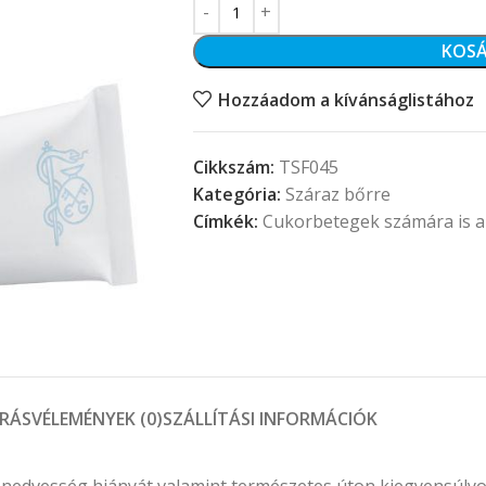
KOSÁ
Hozzáadom a kívánságlistához
Cikkszám:
TSF045
Kategória:
Száraz bőrre
Címkék:
Cukorbetegek számára is a
ÍRÁS
VÉLEMÉNYEK (0)
SZÁLLÍTÁSI INFORMÁCIÓK
a nedvesség hiányát valamint természetes úton kiegyensúlyo