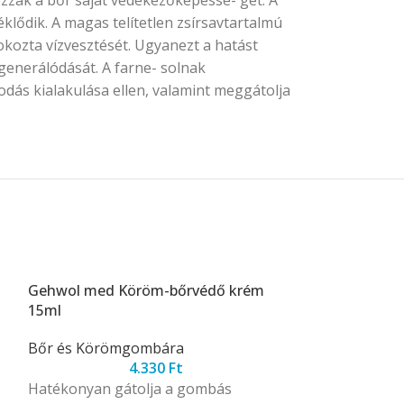
lődik. A magas telítetlen zsírsavtartalmú
 okozta vízvesztését. Ugyanezt a hatást
egenerálódását. A farne- solnak
dás kialakulása ellen, valamint meggátolja
Gehwol med Köröm-bőrvédő krém
Gehwol med K
15ml
Bőr és Köröm
Bőr és Körömgombára
4.330
Ft
Megakadályoz
Hatékonyan gátolja a gombás
benövését és e