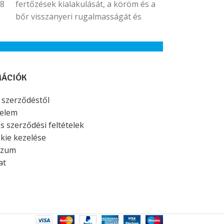
28
fertőzések kialakulását, a köröm és a
bőr visszanyeri rugalmasságát és
szépségét.
MÁCIÓK
a szerződéstől
elem
s szerződési feltételek
kie kezelése
szum
at