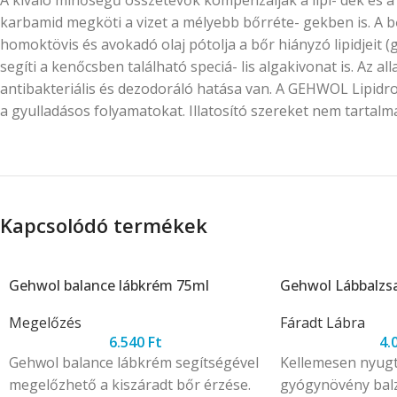
karbamid megköti a vizet a mélyebb bőrréte- gekben is. A 
homoktövis és avokadó olaj pótolja a bőr hiányzó lipidjeit (
segíti a kenőcsben található speciá- lis algakivonat is. Az 
antibakteriális és dezodoráló hatása van. A GEHWOL Lipidr
a gyulladásos folyamatokat. Illatosító szereket nem tartalm
Kapcsolódó termékek
Gehwol balance lábkrém 75ml
Gehwol Lábbalzs
Megelőzés
Fáradt Lábra
6.540
Ft
4.
Gehwol balance lábkrém segítségével
Kellemesen nyugt
megelőzhető a kiszáradt bőr érzése.
gyógynövény balz