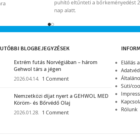
puhító eltűnteti a bőrkeményedést 
ára
nap alatt.
UTÓBBI BLOGBEJEGYZÉSEK
INFOR
Extrém futás Norvégiában – három
Elállás 
Gehwol társ a jégen
Adatvéd
Általáno
2026.04.14.
1 Comment
Süti/coo
Impres
Nemzetközi díjat nyert a GEHWOL MED
Kapcsol
Köröm- és Bőrvédő Olaj
Rólunk
2026.01.28.
1 Comment