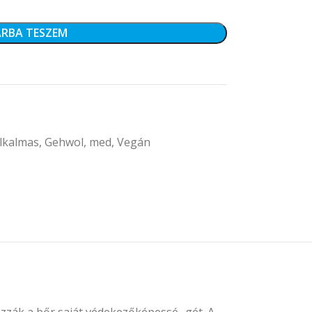
RBA TESZEM
lkalmas
,
Gehwol
,
med
,
Vegán
zzák a bőr saját védekezőképessé- gét. A