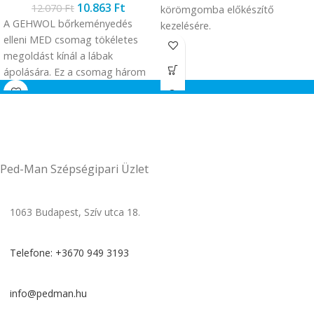
10.863
Ft
12.070
Ft
körömgomba előkészítő
A GEHWOL bőrkeményedés
kezelésére.
elleni MED csomag tökéletes
megoldást kínál a lábak
ápolására. Ez a csomag három
különleges terméket tartalmaz,
melyek együttes használata
javítja a bőr hidratáltságát,
rugalmasságát és védőfunkcióit.
A GEHWOL bőrkeményedés
Ped-Man Szépségipari Üzlet
elleni MED csomag nem csak a
mindennapi bőrápolási rutin
része lehet, hanem egy komplex
1063 Budapest, Szív utca 18.
megoldást kínál a lábak
egészségének és szépségének
megőrzésére.
Telefone: +3670 949 3193
info@pedman.hu