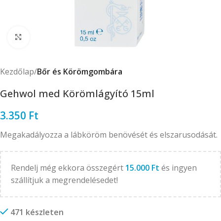
Click to enlarge
Kezdőlap
Bőr és Körömgombára
Gehwol med Körömlágyító 15ml
3.350
Ft
Megakadályozza a lábköröm benövését és elszarusodását.
Rendelj még ekkora összegért
15.000
Ft
és ingyen
szállítjuk a megrendelésedet!
471 készleten