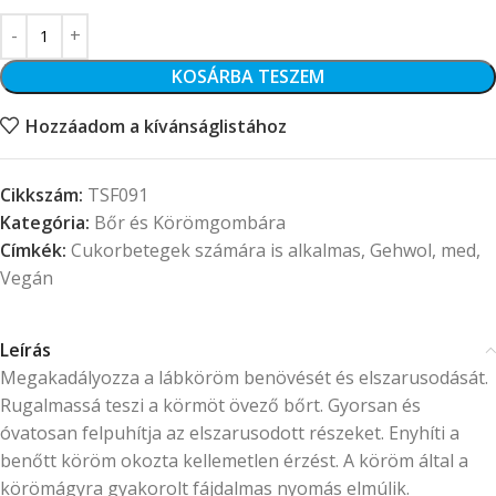
KOSÁRBA TESZEM
Hozzáadom a kívánságlistához
Cikkszám:
TSF091
Kategória:
Bőr és Körömgombára
Címkék:
Cukorbetegek számára is alkalmas
,
Gehwol
,
med
,
Vegán
Leírás
Megakadályozza a lábköröm benövését és elszarusodását.
Rugalmassá teszi a körmöt övező bőrt. Gyorsan és
óvatosan felpuhítja az elszarusodott részeket. Enyhíti a
benőtt köröm okozta kellemetlen érzést. A köröm által a
körömágyra gyakorolt fájdalmas nyomás elmúlik.