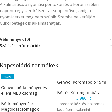
Alkalmazása: a nyomási pontokon és a köröm szélén
naponta egyszer-kétszer a cseppentővel, amíg a
nyomásérzet meg nem szűnik. Szembe ne kerüljön.
Cukorbetegek is alkalmazhatják.
Vélemények (0)
Szállítási információk
Kapcsolódó termékek
AKCIÓ
Gehwol Körömápoló 15ml
Gehwol bőrkeményedés
Bőr és Körömgombára
elleni MED csomag
3.980
Ft
Bőrkeményedésre
,
Töredező kéz- és lábkörmök
Megoldáscsomagok
kezelésére, valamint