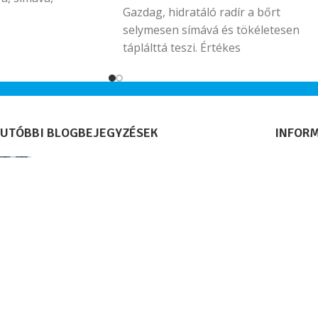
Gazdag, hidratáló radír a bőrt
enállóvá teszik a
selymesen símává és tökéletesen
táplálttá teszi. Értékes
gyöngyházporral, cukorkristályokka
és bőrradír szemcsékkel működik. A
nemkívánatos elhalt bőrt eltávolítja,
bőr gyengéden masszírozott és
UTÓBBI BLOGBEJEGYZÉSEK
INFOR
hidratált lesz. Alga kivonat a bőr
természetes gátját épen tartja
Extrém futás Norvégiában – három
Elállás 
ásványi anyagokban gazdag
Gehwol társ a jégen
Adatvéd
tengervízzel.
Általáno
2026.04.14.
1 Comment
Süti/coo
Impres
Nemzetközi díjat nyert a GEHWOL
Kapcsol
MED Köröm- és Bőrvédő Olaj
Rólunk
2026.01.28.
1 Comment