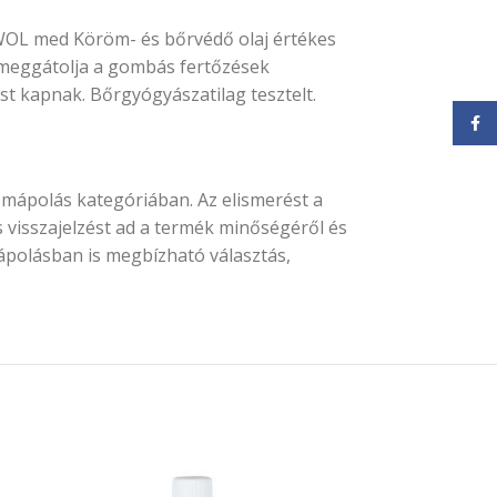
HWOL med Köröm- és bőrvédő olaj értékes
l meggátolja a gombás fertőzések
t kapnak. Bőrgyógyászatilag tesztelt.
Face
mápolás kategóriában. Az elismerést a
s visszajelzést ad a termék minőségéről és
ápolásban is megbízható választás,