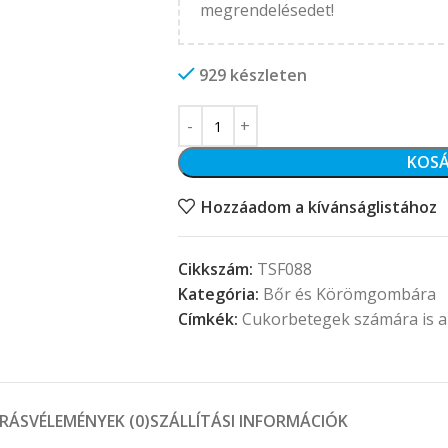
megrendelésedet!
929 készleten
KOSÁ
Hozzáadom a kívánságlistához
Cikkszám:
TSF088
Kategória:
Bőr és Körömgombára
Címkék:
Cukorbetegek számára is a
ÍRÁS
VÉLEMÉNYEK (0)
SZÁLLÍTÁSI INFORMÁCIÓK