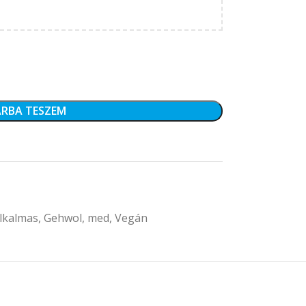
RBA TESZEM
lkalmas
,
Gehwol
,
med
,
Vegán