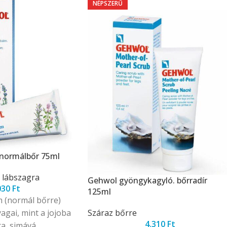
NÉPSZERŰ
normálbőr 75ml
 lábszagra
Gehwol gyöngykagyló. bőrradír
030
Ft
125ml
 (normál bőrre)
gai, mint a jojoba
Száraz bőrre
4.310
Ft
ra, simává,