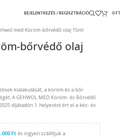
BEJELENTKEZÉS / REGISZTRÁCIÓ
0
FT
ehwol med Köröm-bőrvédő olaj 15ml
öm-bőrvédő olaj
ések kialakulását, a köröm és a bőr
pségét. A GEHWOL MED Köröm- és Bőrvédő
5 díjátadón 1. helyezést ért el a kéz- és
5.000
Ft
és ingyen szállítjuk a