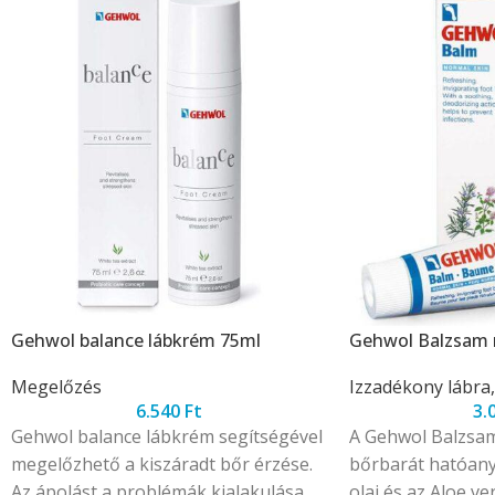
Gehwol balance lábkrém 75ml
Gehwol Balzsam 
Megelőzés
Izzadékony lábra,
6.540
Ft
3.
Gehwol balance lábkrém segítségével
A Gehwol Balzsam
megelőzhető a kiszáradt bőr érzése.
bőrbarát hatóanya
Az ápolást a problémák kialakulása
olaj és az Aloe ve