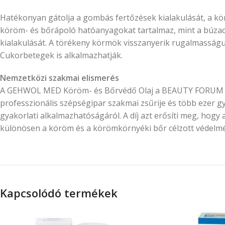
Hatékonyan gátolja a gombás fertőzések kialakulását, a k
köröm- és bőrápoló hatóanyagokat tartalmaz, mint a búzacsí
kialakulását. A törékeny körmök visszanyerik rugalmasságu
Cukorbetegek is alkalmazhatják.
Nemzetközi szakmai elismerés
A GEHWOL MED Köröm- és Bőrvédő Olaj a BEAUTY FORUM Stars
professzionális szépségipar szakmai zsűrije és több ezer gy
gyakorlati alkalmazhatóságáról. A díj azt erősíti meg, hog
különösen a köröm és a körömkörnyéki bőr célzott védelmé
Kapcsolódó termékek