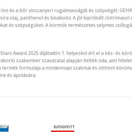
öröm és a bőr visszanyeri rugalmasságát és szépségét. GE
ra olaj, panthenol és bisabolol. A jól kipróbált clotrimaso
kat és szépségüket. A körmök természetes selymes csillogás
 Award 2025 díjátadón 1. helyezést ért el a kéz- és körö
akorló szakember szavazatai alapján ítélték oda, ami hitele
y a termék formulája a mindennapi szakmai és otthoni köröm
re és ápolására.
ELFOGYOTT