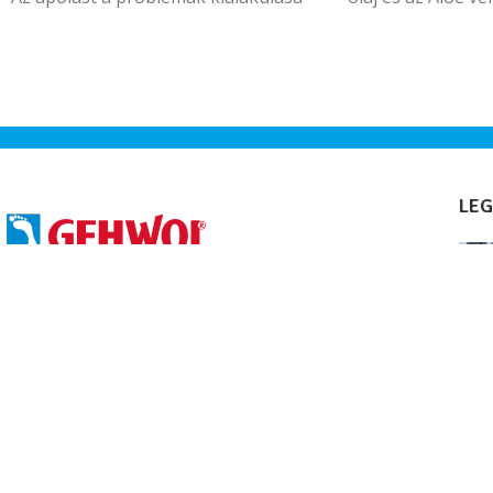
előtt kell kezdeni. A Biotylis
rugalmassá és ell
probiotikus hatóanyaga elősegíti a
bőrt.
hasznos baktériumok szaporodását,
visszaállítja a bőr természetes
védekezőképességét.
LEG
Ped-Man Szépségipari Üzlet
1063 Budapest, Szív utca 18.
Telefone: +3670 949 3193
info@pedman.hu
Gehwol
2026 CREATED BY
marketingszemlelet