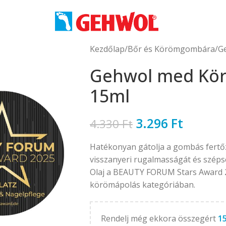
Kezdőlap
Bőr és Körömgombára
G
Gehwol med Kör
15ml
3.296
Ft
4.330
Ft
Hatékonyan gátolja a gombás fertőz
visszanyeri rugalmasságát és szé
Olaj a BEAUTY FORUM Stars Award 202
körömápolás kategóriában.
Rendelj még ekkora összegért
1