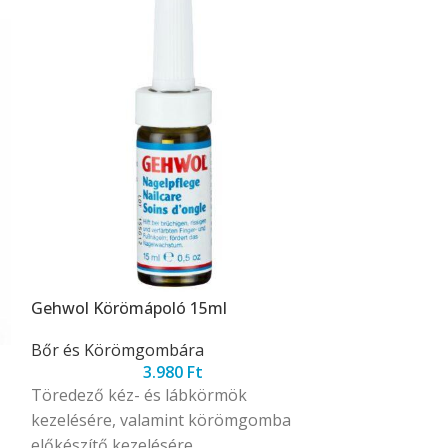
Gehwol Körömápoló 15ml
Gehwol med K
15ml
Bőr és Körömgombára
3.980
Ft
Bőr és Köröm
Töredező kéz- és lábkörmök
Hatékonyan gá
kezelésére, valamint körömgomba
fertőzések kia
előkészítő kezelésére.