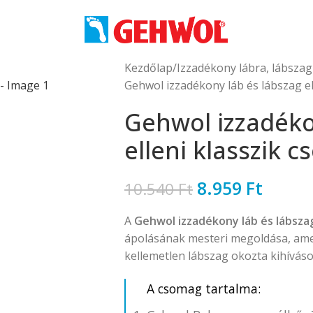
Kezdőlap
Izzadékony lábra, lábszag
Gehwol izzadékony láb és lábszag el
Gehwol izzadéko
elleni klasszik 
8.959
Ft
10.540
Ft
A
Gehwol izzadékony láb és lábszag
ápolásának mesteri megoldása, amel
kellemetlen lábszag okozta kihíváso
A csomag tartalma: