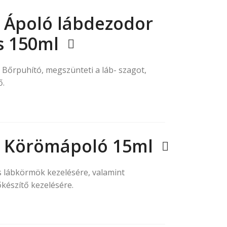
 Ápoló lábdezodor
 150ml
. Bőrpuhító, megszünteti a láb- szagot,
ő.
 Körömápoló 15ml
s lábkörmök kezelésére, valamint
észítő kezelésére.