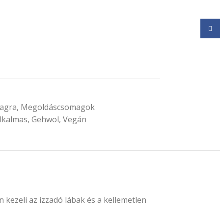
Face
zagra
,
Megoldáscsomagok
lkalmas
,
Gehwol
,
Vegán
kezeli az izzadó lábak és a kellemetlen