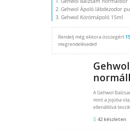
Gehwol Balzsam normálbőr 
Gehwol Ápoló lábdezodor p
Gehwol Körömápoló 15ml
Rendelj még ekkora összegért
1
megrendelésedet!
Gehwol
normál
A Gehwol Balzsa
mint a jojoba ola
ellenállóvá teszik
42 készleten