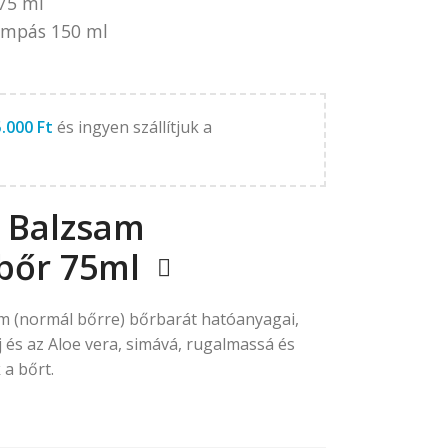
75 ml
umpás 150 ml
5.000
Ft
és ingyen szállítjuk a
 Balzsam
bőr 75ml
m (normál bőrre) bőrbarát hatóanyagai,
j és az Aloe vera, simává, rugalmassá és
 a bőrt.