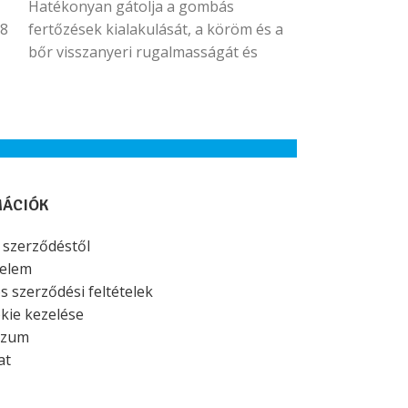
Hatékonyan gátolja a gombás
intenzív lábde
28
fertőzések kialakulását, a köröm és a
bőr visszanyeri rugalmasságát és
szépségét.
MÁCIÓK
a szerződéstől
elem
s szerződési feltételek
kie kezelése
szum
at