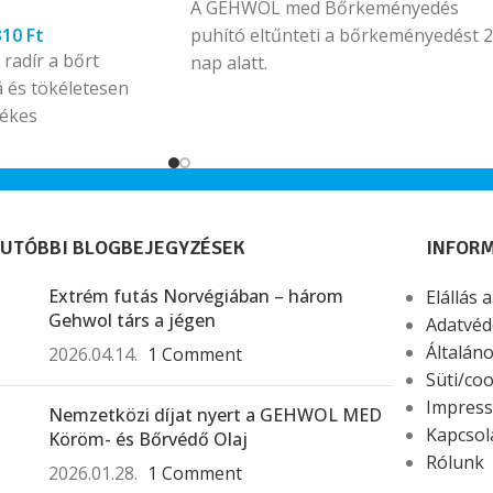
A GEHWOL med Bőrkeményedés
310
Ft
puhító eltűnteti a bőrkeményedést 
 radír a bőrt
nap alatt.
 és tökéletesen
tékes
 cukorkristályokkal
csékkel működik. A
t bőrt eltávolítja, a
sszírozott és
UTÓBBI BLOGBEJEGYZÉSEK
INFOR
ga kivonat a bőr
t épen tartja
Extrém futás Norvégiában – három
Elállás 
ban gazdag
Gehwol társ a jégen
Adatvéd
Általáno
2026.04.14.
1 Comment
Süti/coo
Impres
Nemzetközi díjat nyert a GEHWOL MED
Kapcsol
Köröm- és Bőrvédő Olaj
Rólunk
2026.01.28.
1 Comment