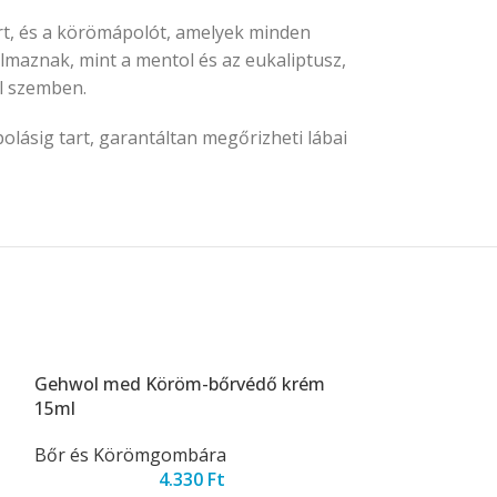
t, és a körömápolót, amelyek minden
almaznak, mint a mentol és az eukaliptusz,
el szemben.
olásig tart, garantáltan megőrizheti lábai
Gehwol med Köröm-bőrvédő krém
Gehwol med L
15ml
Izzadékony láb
Bőr és Körömgombára
4.330
Ft
Hosszantartó 