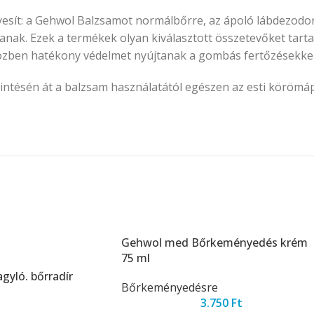
sít: a Gehwol Balzsamot normálbőrre, az ápoló lábdezodor
tanak. Ezek a termékek olyan kiválasztott összetevőket tart
miközben hatékony védelmet nyújtanak a gombás fertőzésekk
érintésén át a balzsam használatától egészen az esti körömáp
Gehwol med Bőrkeményedés krém
75 ml
yló. bőrradír
Bőrkeményedésre
3.750
Ft