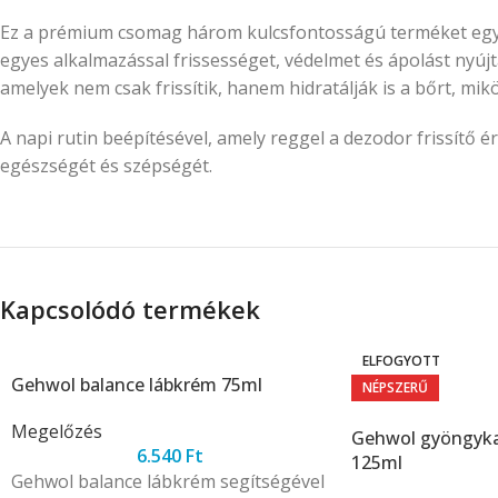
Ez a prémium csomag három kulcsfontosságú terméket egye
egyes alkalmazással frissességet, védelmet és ápolást nyúj
amelyek nem csak frissítik, hanem hidratálják is a bőrt, 
A napi rutin beépítésével, amely reggel a dezodor frissítő 
egészségét és szépségét.
Kapcsolódó termékek
ELFOGYOTT
Gehwol balance lábkrém 75ml
NÉPSZERŰ
Megelőzés
Gehwol gyöngykag
6.540
Ft
125ml
Gehwol balance lábkrém segítségével