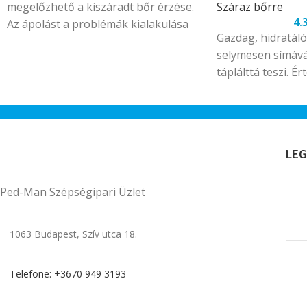
megelőzhető a kiszáradt bőr érzése.
Száraz bőrre
4.
Az ápolást a problémák kialakulása
Gazdag, hidratáló
előtt kell kezdeni. A Biotylis
selymesen símává
probiotikus hatóanyaga elősegíti a
táplálttá teszi. Ér
hasznos baktériumok szaporodását,
gyöngyházporral,
visszaállítja a bőr természetes
és bőrradír szem
védekezőképességét.
nemkívánatos elhal
bőr gyengéden ma
LEG
hidratált lesz. Al
természetes gátjá
Ped-Man Szépségipari Üzlet
ásványi anyagok
tengervízzel.
1063 Budapest, Szív utca 18.
Telefone: +3670 949 3193