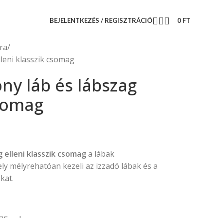
BEJELENTKEZÉS / REGISZTRÁCIÓ
0
FT
ra
leni klasszik csomag
ny láb és lábszag
csomag
 elleni klasszik csomag
a lábak
y mélyrehatóan kezeli az izzadó lábak és a
kat.