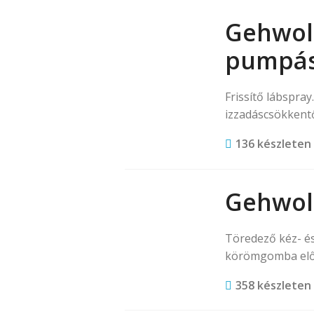
Gehwol
pumpás
Frissítő lábspray
izzadáscsökkent
136 készleten
Gehwol
Töredező kéz- é
körömgomba elők
358 készleten