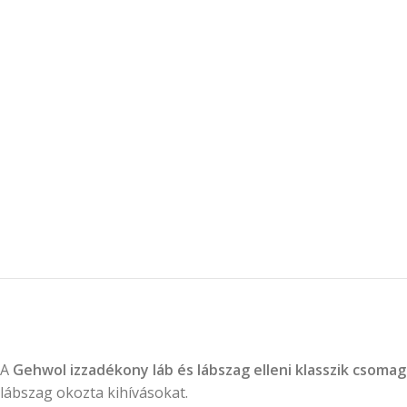
A
Gehwol izzadékony láb és lábszag elleni klasszik csomag
lábszag okozta kihívásokat.