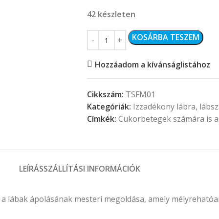
42 készleten
KOSÁRBA TESZEM
Hozzáadom a kívánságlistához
Cikkszám:
TSFM01
Kategóriák:
Izzadékony lábra, lábs
Címkék:
Cukorbetegek számára is a
LEÍRÁS
SZÁLLÍTÁSI INFORMÁCIÓK
a lábak ápolásának mesteri megoldása, amely mélyrehatóan 