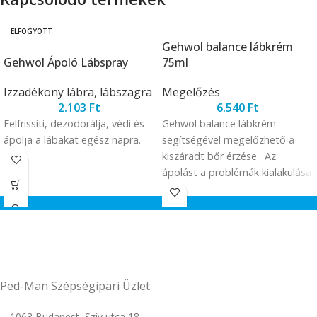
ELFOGYOTT
Gehwol balance lábkrém
Gehwol Ápoló Lábspray
75ml
Izzadékony lábra, lábszagra
Megelőzés
2.103
Ft
6.540
Ft
Felfrissíti, dezodorálja, védi és
Gehwol balance lábkrém
ápolja a lábakat egész napra.
segítségével megelőzhető a
kiszáradt bőr érzése. Az
ápolást a problémák kialakulása
előtt kell kezdeni. A Biotylis
probiotikus hatóanyaga
elősegíti a hasznos baktériumok
szaporodását, visszaállítja a bőr
természetes
védekezőképességét.
Ped-Man Szépségipari Üzlet
1063 Budapest, Szív utca 18.