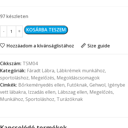
97 készleten
KOSÁRBA TESZEM
Hozzáadom a kívánságlistához
Size guide
Cikkszám:
TSM04
Kategóriák:
Fáradt Lábra
,
Lábkrémek munkához,
sportoláshoz
,
Megelőzés
,
Megoldáscsomagok
Címkék:
Bőrkeményedés ellen
,
Futóknak
,
Gehwol
,
Igénybe
vett lábakra
,
Izzadás ellen
,
Lábszag ellen
,
Megelőzés
,
Munkához
,
Sportoláshoz
,
Turázóknak
Kapcsolódó termékek