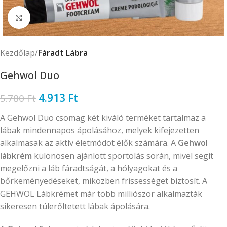
Click to enlarge
Kezdőlap
Fáradt Lábra
Gehwol Duo
4.913
Ft
5.780
Ft
A Gehwol Duo csomag két kiváló terméket tartalmaz a
lábak mindennapos ápolásához, melyek kifejezetten
alkalmasak az aktív életmódot élők számára. A
Gehwol
lábkrém
különösen ajánlott sportolás során, mivel segít
megelőzni a láb fáradtságát, a hólyagokat és a
bőrkeményedéseket, miközben frissességet biztosít. A
GEHWOL Lábkrémet már több milliószor alkalmazták
sikeresen túlerőltetett lábak ápolására.