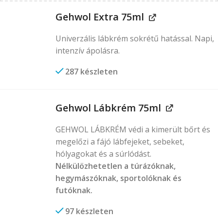
Gehwol Extra 75ml
Univerzális lábkrém sokrétű hatással. Napi,
intenzív ápolásra.
287 készleten
Gehwol Lábkrém 75ml
GEHWOL LÁBKRÉM védi a kimerült bőrt és
megelőzi a fájó lábfejeket, sebeket,
hólyagokat és a súrlódást.
Nélkülözhetetlen a túrázóknak,
hegymászóknak, sportolóknak és
futóknak.
97 készleten