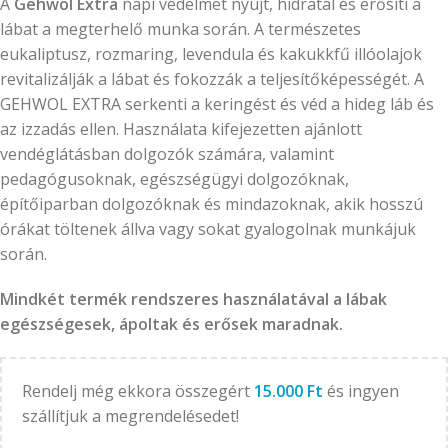
A
Gehwol Extra
napi védelmet nyújt, hidratál és erősíti a
lábat a megterhelő munka során. A természetes
eukaliptusz, rozmaring, levendula és kakukkfű illóolajok
revitalizálják a lábat és fokozzák a teljesítőképességét. A
GEHWOL EXTRA serkenti a keringést és véd a hideg láb és
az izzadás ellen. Használata kifejezetten ajánlott
vendéglátásban dolgozók számára, valamint
pedagógusoknak, egészségügyi dolgozóknak,
építőiparban dolgozóknak és mindazoknak, akik hosszú
órákat töltenek állva vagy sokat gyalogolnak munkájuk
során.
Mindkét termék rendszeres használatával a lábak
egészségesek, ápoltak és erősek maradnak.
Rendelj még ekkora összegért
15.000
Ft
és ingyen
szállítjuk a megrendelésedet!