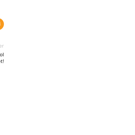
er
ol
t!