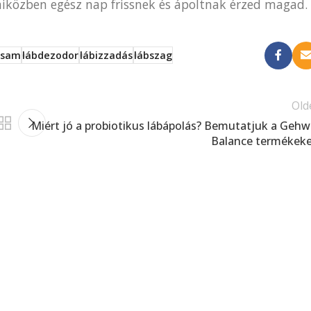
iközben egész nap frissnek és ápoltnak érzed magad.
zsam
lábdezodor
lábizzadás
lábszag
Old
Miért jó a probiotikus lábápolás? Bemutatjuk a Gehw
Balance termékeke