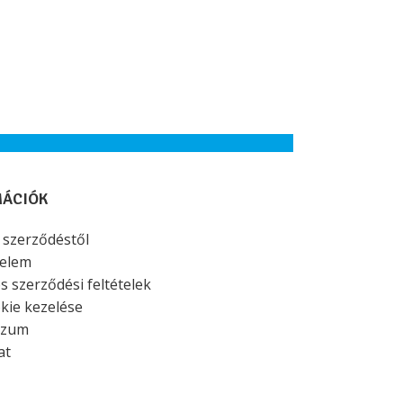
MÁCIÓK
a szerződéstől
elem
s szerződési feltételek
kie kezelése
szum
at