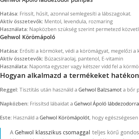
Hatása:
Frissít, hűsít, azonnal semlegesíti a lábszagokat.
Aktív összetevők:
Mentol, levendula, rozmaring
Használata:
Napközben szükség szerint permetezd közvetlen
Gehwol Körömápoló
Hatása:
Erősíti a körmöket, védi a körömágyat, megelőzi 
Aktív összetevők:
Búzacsíraolaj, pantenol, E-vitamin
Használata:
Naponta egyszer vagy kétszer vidd fel a körm
Hogyan alkalmazd a termékeket hatéko
Reggel:
Tisztítás után használd a
Gehwol Balzsamot
a bőr p
Napközben:
Frissítsd lábaidat a
Gehwol Ápoló lábdezodorral
Este:
Használd a
Gehwol Körömápolót
, hogy egészségesen
A
Gehwol klasszikus csomaggal
teljes körű gondo