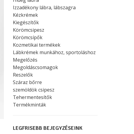
Hideg lábra
Izzadékony lábra, lábszagra
Kézkrémek
Kiegészítők
Körömcsipesz
Körömcsípők
Kozmetikai termékek
Lábkrémek munkához, sportoláshoz
Megelőzés
Megoldáscsomagok
Reszelők
Száraz bőrre
szemöldök csipesz
Tehermentesítők
Termékminták
LEGFRISEBB BEJEGYZÉSEINK