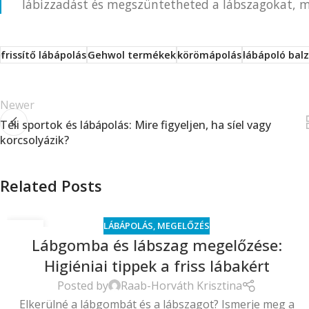
lábizzadást és megszüntetheted a lábszagokat, m
frissítő lábápolás
Gehwol termékek
körömápolás
lábápoló bal
Newer
Téli sportok és lábápolás: Mire figyeljen, ha síel vagy
korcsolyázik?
Related Posts
LÁBÁPOLÁS
,
MEGELŐZÉS
04
Lábgomba és lábszag megelőzése:
MÁRC
Higiéniai tippek a friss lábakért
Posted by
Raab-Horváth Krisztina
Elkerülné a lábgombát és a lábszagot? Ismerje meg a