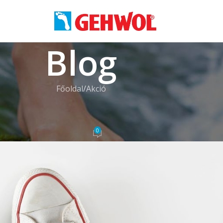
Blog
Főoldal
Akció
LÁS
,
MEGELŐZÉS
ssítő ápolás Gehwol termékcsomagga
0
 Krisztina
On 2025.06.05.