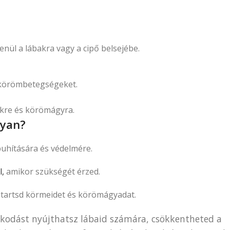
ül a lábakra vagy a cipő belsejébe.
a körömbetegségeket.
ökre és körömágyra.
nyan?
uhítására és védelmére.
,
amikor szükségét érzed.
 tartsd körmeidet és körömágyadat.
skodást nyújthatsz lábaid számára, csökkentheted a