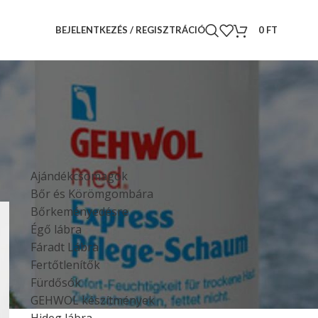
BEJELENTKEZÉS / REGISZTRÁCIÓ
0
FT
TERMÉKKATEGÓRIÁK
l
Ajándékcsomagok
Bőr és Körömgombára
Bőrkeményedésre
Égő lábra
Fáradt Lábra
Fertőtlenítők
Fürdősók
GEHWOL készítmények