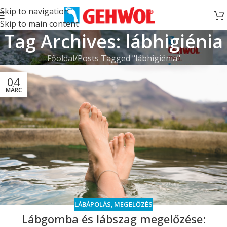
Skip to navigation
Skip to main content
Tag Archives: lábhigiénia
Főoldal
Posts Tagged "lábhigiénia"
04
MÁRC
LÁBÁPOLÁS
,
MEGELŐZÉS
Lábgomba és lábszag megelőzése: