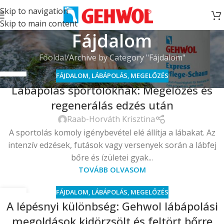
Skip to navigation
Skip to main content
Fájdalom
Főoldal
Archive by Category "Fájdalom"
FÁJDALOM
,
LÁBÁPOLÁS
,
MEGELŐZÉS
25
Lábápolás sportolóknak: Megelőzés és
MÁRC
regenerálás edzés után
Raab-Horváth Krisztina
A sportolás komoly igénybevétel elé állítja a lábakat. Az
intenzív edzések, futások vagy versenyek során a lábfej
bőre és ízületei gyak...
TOVÁBB OLVASOM
FÁJDALOM
,
LÁBÁPOLÁS
,
MEGELŐZÉS
26
A lépésnyi különbség: Gehwol lábápolási
MÁRC
megoldások kidörzsölt és feltört bőrre