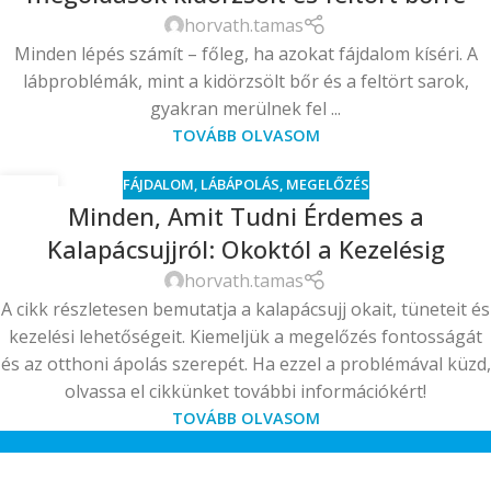
horvath.tamas
Minden lépés számít – főleg, ha azokat fájdalom kíséri. A
lábproblémák, mint a kidörzsölt bőr és a feltört sarok,
gyakran merülnek fel ...
TOVÁBB OLVASOM
FÁJDALOM
,
LÁBÁPOLÁS
,
MEGELŐZÉS
17
Minden, Amit Tudni Érdemes a
JAN
Kalapácsujjról: Okoktól a Kezelésig
horvath.tamas
A cikk részletesen bemutatja a kalapácsujj okait, tüneteit és
kezelési lehetőségeit. Kiemeljük a megelőzés fontosságát
és az otthoni ápolás szerepét. Ha ezzel a problémával küzd,
olvassa el cikkünket további információkért!
TOVÁBB OLVASOM