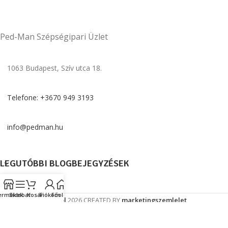
Ped-Man Szépségipari Üzlet
1063 Budapest, Szív utca 18.
Telefone: +3670 949 3193
info@pedman.hu
LEGUTÓBBI BLOGBEJEGYZÉSEK
INFORMÁCIÓK
ermékek
Sidebar
Kosár
Fiókom
Főoldal
Gehwol
2026 CREATED BY
marketingszemlelet