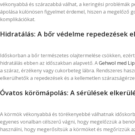
vékonyabbá és szárazabbá válhat, a keringési problémák ped
ápolása különösen figyelmet érdemel, hiszen a megelőző g
komplikációkat.
Hidratálás: A bőr védelme repedezések e
Időskorban a bőr természetes olajtermelése csökken, ezért
hidratálás ebben az időszakban alapvető. A
Gehwol med Lip
a száraz, érzékeny vagy cukorbeteg lábra. Rendszeres haszn
elkerülhetők a repedezések és a kellemetlen szárazságérze
Óvatos körömápolás: A sérülések elkerü
A körmök vékonyabbá és törékenyebbé válhatnak időskorba
egyenes vonalban célszerű vágni, hogy megelőzzük a ben
használni, hogy megerősítsük a körmöket és megőrizzük a