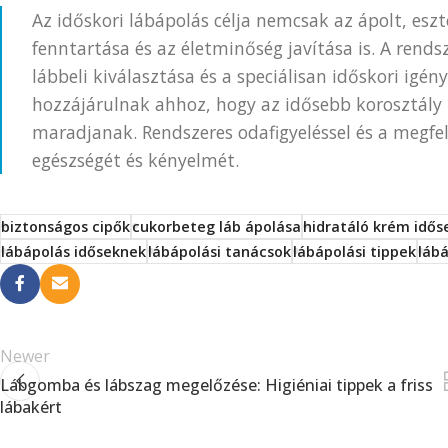
Az időskori lábápolás célja nemcsak az ápolt, es
fenntartása és az életminőség javítása is. A rend
lábbeli kiválasztása és a speciálisan időskori igé
hozzájárulnak ahhoz, hogy az idősebb korosztály
maradjanak. Rendszeres odafigyeléssel és a megfe
egészségét és kényelmét.
biztonságos cipők
cukorbeteg láb ápolása
hidratáló krém idős
lábápolás időseknek
lábápolási tanácsok
lábápolási tippek
láb
Newer
Lábgomba és lábszag megelőzése: Higiéniai tippek a friss
lábakért