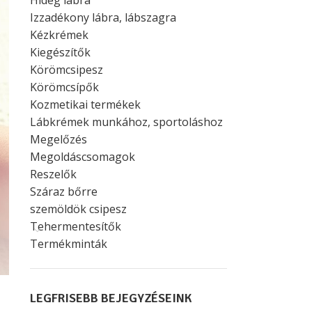
Hideg lábra
Izzadékony lábra, lábszagra
Kézkrémek
Kiegészítők
Körömcsipesz
Körömcsípők
Kozmetikai termékek
Lábkrémek munkához, sportoláshoz
Megelőzés
Megoldáscsomagok
Reszelők
Száraz bőrre
szemöldök csipesz
Tehermentesítők
Termékminták
LEGFRISEBB BEJEGYZÉSEINK