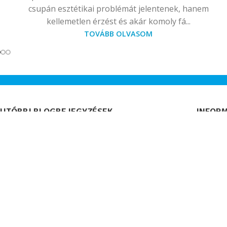
csupán esztétikai problémát jelentenek, hanem
kellemetlen érzést és akár komoly fá...
TOVÁBB OLVASOM
UTÓBBI BLOGBEJEGYZÉSEK
INFOR
Extrém futás Norvégiában – három
Elállás 
Gehwol társ a jégen
Adatvéd
Általáno
2026.04.14.
1 Comment
Süti/coo
Impres
Nemzetközi díjat nyert a GEHWOL
Kapcsol
MED Köröm- és Bőrvédő Olaj
Rólunk
2026.01.28.
1 Comment