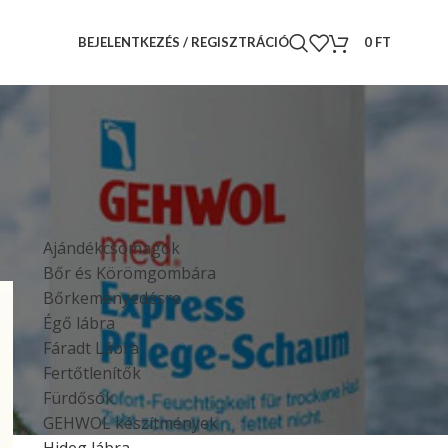
BEJELENTKEZÉS / REGISZTRÁCIÓ
0
FT
TERMÉKKATEGÓRIÁK
Ajándékcsomagok
Bőr és Körömgombára
Bőrkeményedésre
Égő lábra
Fáradt Lábra
Fertőtlenítők
Fürdősók
GEHWOL készítmények