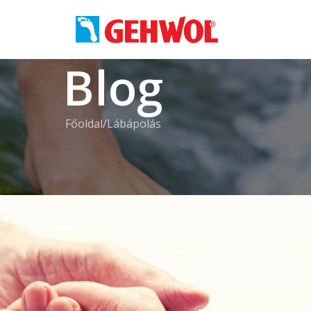
Blog
Főoldal
Lábápolás
ÁPOLÁS
z egészséges lábak megőrzéséhez
th Krisztina
On 2025.02.27.