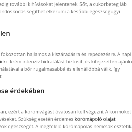
ig további kihívásokat jelentenek. Sőt, a cukorbeteg láb
ondoskodás segíthet elkerülni a későbbi egészségügyi
llen
 fokozottan hajlamos a kiszáradásra és repedezésre. A napi
idro
krém intenzív hidratálást biztosít, és kifejezetten ajánlo
álatával a bőr rugalmasabbá és ellenállóbbá válik, így
t.
lése érdekében
n, ezért a körömvágást óvatosan kell végezni. A körmöket
övéseket. Szükség esetén érdemes
körömápoló olajat
zok egészségét. A megfelelő körömápolás nemcsak esztétik