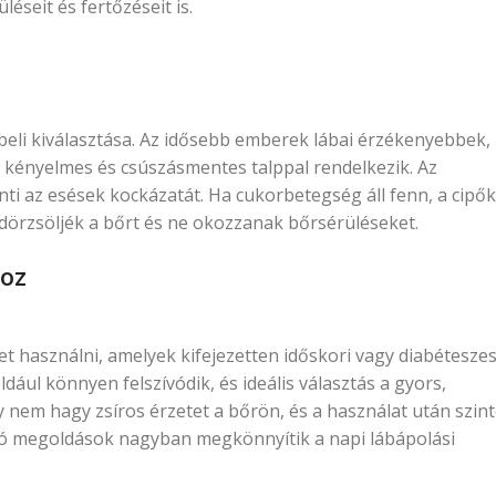
seit és fertőzéseit is.
beli kiválasztása. Az idősebb emberek lábai érzékenyebbek,
at, kényelmes és csúszásmentes talppal rendelkezik. Az
nti az esések kockázatát. Ha cukorbetegség áll fenn, a cipők
 dörzsöljék a bőrt és ne okozzanak bőrsérüléseket.
hoz
et használni, amelyek kifejezetten időskori vagy diabétesze
ául könnyen felszívódik, és ideális választás a gyors,
 nem hagy zsíros érzetet a bőrön, és a használat után szin
ható megoldások nagyban megkönnyítik a napi lábápolási