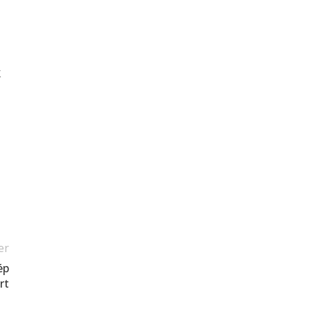
k
er
ép
rt