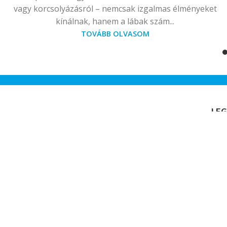
vagy korcsolyázásról – nemcsak izgalmas élményeket
kínálnak, hanem a lábak szám...
TOVÁBB OLVASOM
LEG
Ped-Man Szépségipari Üzlet
1063 Budapest, Szív utca 18.
Telefone: +3670 949 3193
info@pedman.hu