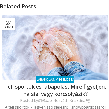
Related Posts
24
SZEPT
LÁBÁPOLÁS
,
MEGELŐZÉS
Téli sportok és lábápolás: Mire figyeljen,
ha síel vagy korcsolyázik?
Posted by
Raab-Horváth Krisztina
A téli sportok – legyen szó síelésről, snowboardozásról