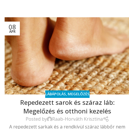
08
ÁPR
LÁBÁPOLÁS
,
MEGELŐZÉS
Repedezett sarok és száraz láb:
Megelőzés és otthoni kezelés
Posted by
Raab-Horváth Krisztina
A repedezett sarkak és a rendkívül száraz lábbőr nem