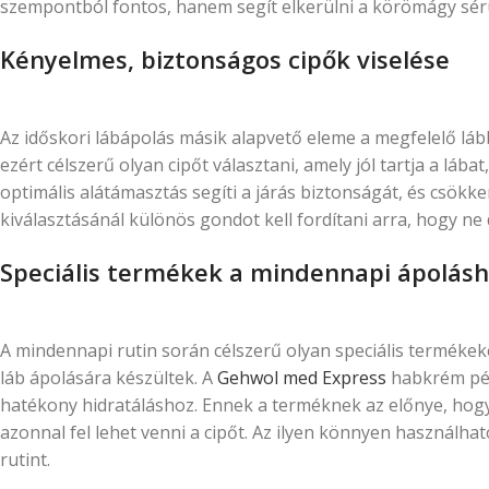
szempontból fontos, hanem segít elkerülni a körömágy sérülé
Kényelmes, biztonságos cipők viselése
Az időskori lábápolás másik alapvető eleme a megfelelő láb
ezért célszerű olyan cipőt választani, amely jól tartja a láb
optimális alátámasztás segíti a járás biztonságát, és csökke
kiválasztásánál különös gondot kell fordítani arra, hogy ne
Speciális termékek a mindennapi ápolás
A mindennapi rutin során célszerű olyan speciális termékek
láb ápolására készültek. A
Gehwol med Express
habkrém péld
hatékony hidratáláshoz. Ennek a terméknek az előnye, hogy
azonnal fel lehet venni a cipőt. Az ilyen könnyen használ
rutint.