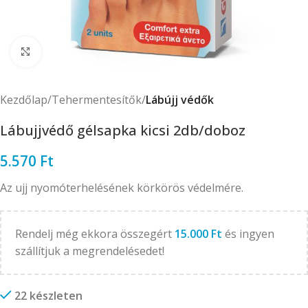
Click to enlarge
Kezdőlap
Tehermentesítők
Lábújj védők
Lábujjvédő gélsapka kicsi 2db/doboz
5.570
Ft
Az ujj nyomóterhelésének körkörös védelmére.
Rendelj még ekkora összegért
15.000
Ft
és ingyen
szállítjuk a megrendelésedet!
22 készleten