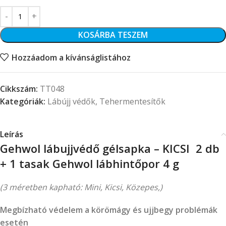
KOSÁRBA TESZEM
Hozzáadom a kívánságlistához
Cikkszám:
TT048
Kategóriák:
Lábújj védők
,
Tehermentesítők
Leírás
Gehwol lábujjvédő gélsapka – KICSI 2 db
+ 1 tasak Gehwol lábhintőpor 4 g
(3 méretben kapható: Mini, Kicsi, Közepes,)
Megbízható védelem a körömágy és ujjbegy problémák
esetén