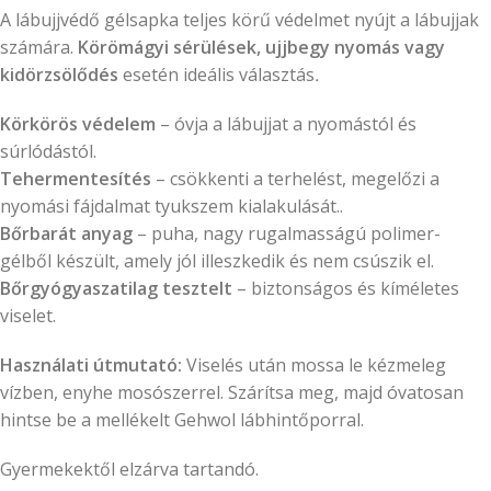
A lábujjvédő gélsapka teljes körű védelmet nyújt a lábujjak
számára.
Körömágyi sérülések, ujjbegy nyomás vagy
kidörzsölődés
esetén ideális választás
.
Körkörös védelem
– óvja a lábujjat a nyomástól és
súrlódástól.
Tehermentesítés
– csökkenti a terhelést, megelőzi a
nyomási fájdalmat tyukszem kialakulását..
Bőrbarát anyag
– puha, nagy rugalmasságú polimer-
gélből készült, amely jól illeszkedik és nem csúszik el.
Bőrgyógyaszatilag
tesztelt
– biztonságos és kíméletes
viselet.
Használati útmutató:
Viselés után mossa le kézmeleg
vízben, enyhe mosószerrel. Szárítsa meg, majd óvatosan
hintse be a mellékelt Gehwol lábhintőporral.
Gyermekektől elzárva tartandó.