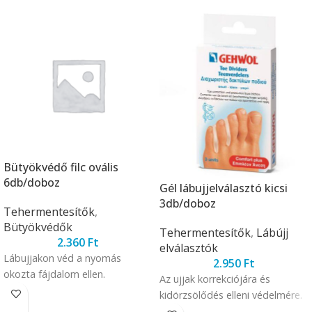
Bütyökvédő filc ovális
6db/doboz
Gél lábujjelválasztó kicsi
3db/doboz
Tehermentesítők
,
Bütyökvédők
Tehermentesítők
,
Lábújj
2.360
Ft
elválasztók
Lábujjakon véd a nyomás
2.950
Ft
okozta fájdalom ellen.
Az ujjak korrekciójára és
kidörzsölődés elleni védelmére.