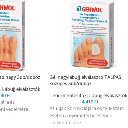
sztó nagy 3db/doboz
Gél nagylábujj elválasztó TALPAS
közepes 3db/doboz
,
Lábújj elválasztók
140
Ft
Tehermentesítők
,
Lábújj elválasztók
4.410
Ft
jára és
Az ujjak korrekciójára és tyúkszem
eni védelmére.
esetén a nyomóterhelésének
csökkentésére.