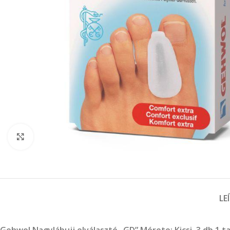
Click to enlarge
LE
Gehwol Nagylábujj elválasztó „GD” Mérete: Kicsi 3 db 1 t