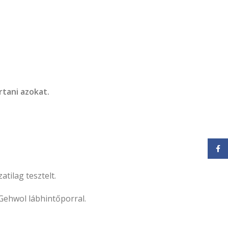
rtani azokat.
Face
tilag tesztelt.
 Gehwol lábhintőporral.