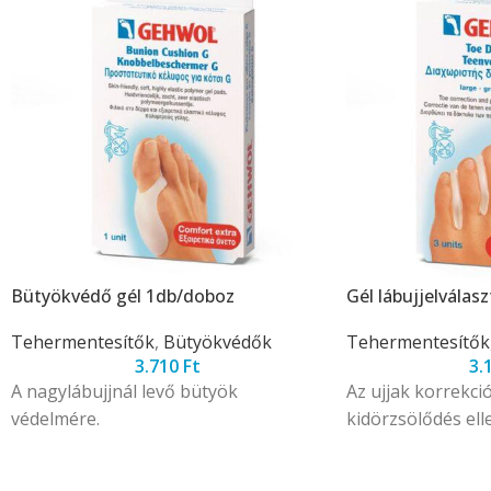
Bütyökvédő gél 1db/doboz
Gél lábujjelvála
Tehermentesítők
,
Bütyökvédők
Tehermentesítők
3.710
Ft
3.
A nagylábujjnál levő bütyök
Az ujjak korrekció
védelmére.
kidörzsölődés ell