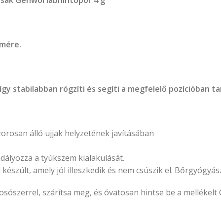
lmére.
így stabilabban rögzíti és segíti a megfelelő pozícióban ta
zorosan álló ujjak helyzetének javításában
ályozza a tyúkszem kialakulását.
szült, amely jól illeszkedik és nem csúszik el. Bőrgyógyásza
osószerrel, szárítsa meg, és óvatosan hintse be a mellékelt