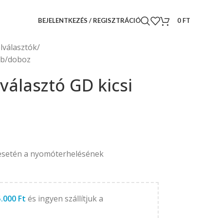
BEJELENTKEZÉS / REGISZTRÁCIÓ
0
FT
elválasztók
3db/doboz
lválasztó GD kicsi
 esetén a nyomóterhelésének
5.000
Ft
és ingyen szállítjuk a