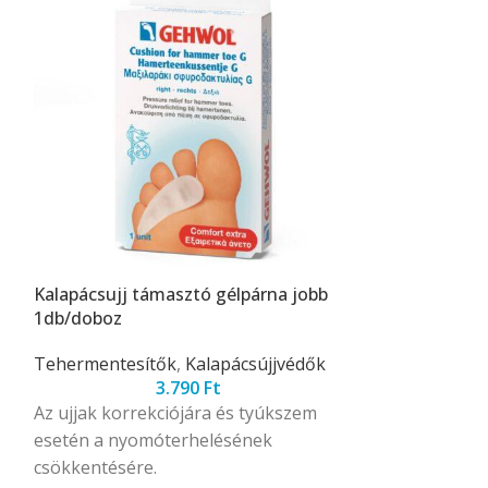
Kalapácsujj támasztó gélpárna jobb
Lábujjvédő gé
1db/doboz
2db/doboz
Tehermentesítők
,
Kalapácsújjvédők
Tehermentesí
3.790
Ft
Az ujjak korrekciójára és tyúkszem
Az egyenletes 
esetén a nyomóterhelésének
biztosítására p
csökkentésére.
tyúkszemek es