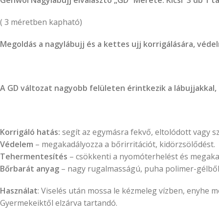
( 3 méretben kapható)
Megoldás a nagylábujj és a kettes ujj korrigálására, véde
A GD változat nagyobb felületen érintkezik a lábujjakkal, 
Korrigáló hatás:
segít az egymásra fekvő, eltolódott vagy s
Védelem
– megakadályozza a bőrirritációt, kidörzsölődést.
Tehermentesítés
– csökkenti a nyomóterhelést és megakad
Bőrbarát anyag
– nagy rugalmasságú, puha polimer-gélből ké
Használat
: Viselés után mossa le kézmeleg vízben, enyhe m
Gyermekeiktől elzárva tartandó.