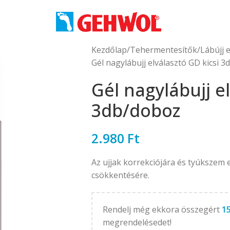
Kezdőlap
Tehermentesítők
Lábújj 
Gél nagylábujj elválasztó GD kicsi 
Gél nagylábujj e
3db/doboz
2.980
Ft
Az ujjak korrekciójára és tyúkszem
csökkentésére.
Rendelj még ekkora összegért
1
megrendelésedet!