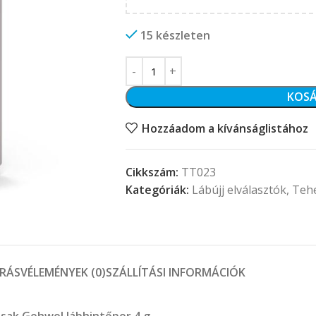
15 készleten
KOSÁ
Hozzáadom a kívánságlistához
Cikkszám:
TT023
Kategóriák:
Lábújj elválasztók
,
Teh
ÍRÁS
VÉLEMÉNYEK (0)
SZÁLLÍTÁSI INFORMÁCIÓK
asak Gehwol lábhintőpor 4 g