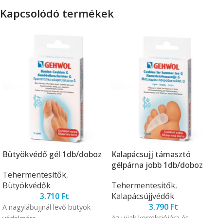
Kapcsolódó termékek
Bütyökvédő gél 1db/doboz
Kalapácsujj támasztó
gélpárna jobb 1db/doboz
Tehermentesítők
,
Bütyökvédők
Tehermentesítők
,
3.710
Ft
Kalapácsújjvédők
3.790
Ft
A nagylábujjnál levő bütyök
Az ujjak korrekciójára és