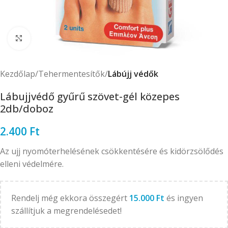
Click to enlarge
Kezdőlap
Tehermentesítők
Lábújj védők
Lábujjvédő gyűrű szövet-gél közepes
2db/doboz
2.400
Ft
Az ujj nyomóterhelésének csökkentésére és kidörzsölődés
elleni védelmére.
Rendelj még ekkora összegért
15.000
Ft
és ingyen
szállítjuk a megrendelésedet!