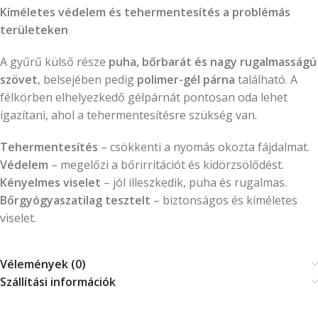
Kíméletes védelem és tehermentesítés a problémás
területeken
A gyűrű külső része
puha, bőrbarát és nagy rugalmasságú
szövet
, belsejében pedig
polimer-gél párna
található. A
félkörben elhelyezkedő gélpárnát pontosan oda lehet
igazítani, ahol a tehermentesítésre szükség van.
Tehermentesítés
– csökkenti a nyomás okozta fájdalmat.
Védelem
– megelőzi a bőrirritációt és kidörzsölődést.
Kényelmes viselet
– jól illeszkedik, puha és rugalmas.
Bőrgyógyaszatilag
tesztelt
– biztonságos és kíméletes
viselet.
Vélemények (0)
Szállítási információk