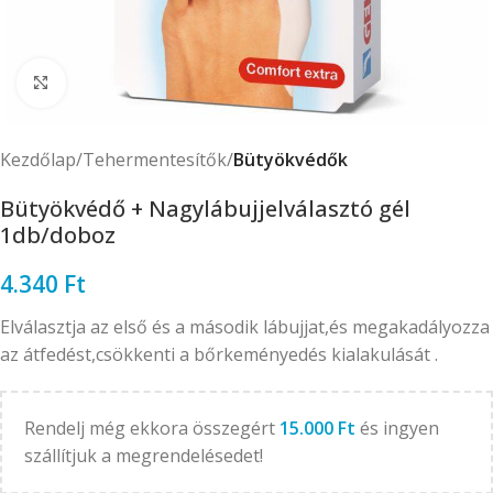
Click to enlarge
Kezdőlap
Tehermentesítők
Bütyökvédők
Bütyökvédő + Nagylábujjelválasztó gél
1db/doboz
4.340
Ft
Elválasztja az első és a második lábujjat,és megakadályozza
az átfedést,csökkenti a bőrkeményedés kialakulását .
Rendelj még ekkora összegért
15.000
Ft
és ingyen
szállítjuk a megrendelésedet!