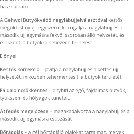
használható
A
Gehwol Bütyökvédő nagylábujjelválasztóval
kettős
megoldást nyújt: egyszerre korrigálja a nagylábujj és a
második ujj egymásra fekvő, szorosan álló helyzetét, és
csökkenti a bütyökre nehezedő terhelést.
Előnyei:
Kettős korrekció
– javítja a nagylábujj és a kettes ujj
helyzetét, miközben tehermentesíti a bütyök területét.
Fájdalomcsökkentés
– enyhíti az égő, fájdalmas bütyök,
tyúkszem és hólyagok tüneteit.
Átfedés megelőzése
– megakadályozza a nagylábujj és a
második ujj egymásra csúszását.
Bőrápolás
– a gél bőrtápláló olajokat tartalmaz, melyek