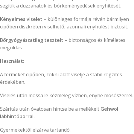
segítik a duzzanatok és bőrkeményedések enyhítését.
Kényelmes viselet
– különleges formája révén bármilyen
cipőben diszkréten viselhető, azonnali enyhülést biztosít.
Bőrgyógyászatilag tesztelt
– biztonságos és kíméletes
megoldás.
Használat:
A terméket cipőben, zokni alatt viselje a stabil rögzítés
érdekében.
Viselés után mossa le kézmeleg vízben, enyhe mosószerrel.
Szárítás után óvatosan hintse be a mellékelt
Gehwol
lábhintőporral.
Gyermekektől elzárva tartandó.