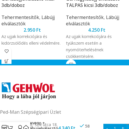
3db/doboz
TALPAS kicsi 3db/doboz
Tehermentesítők
,
Lábújj
Tehermentesítők
,
Lábújj
elválasztók
elválasztók
2.950
Ft
4.250
Ft
Az ujjak korrekciójára és
Az ujjak korrekciójára és
kidörzsölődés elleni védelmére.
tyúkszem esetén a
nyomóterhelésének
csökkentésére.
Ped-Man Szépségipari Üzlet
Bütyökvédő +
1063 Budapest, Szív utca 18.
58
4.340
Ft
Nagylábujjelválasztó