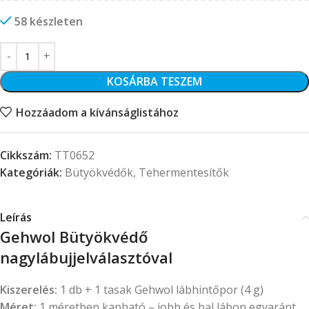
58 készleten
KOSÁRBA TESZEM
Hozzáadom a kívánságlistához
Cikkszám:
TT0652
Kategóriák:
Bütyökvédők
,
Tehermentesítők
Leírás
Gehwol Bütyökvédő
nagylábujjelválasztóval
Kiszerelés:
1 db + 1 tasak Gehwol lábhintőpor (4 g)
Méret:
1 méretben kapható – jobb és bal lábon egyaránt