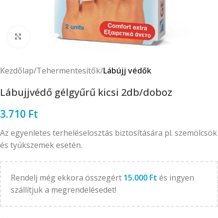
Click to enlarge
Kezdőlap
Tehermentesítők
Lábújj védők
Lábujjvédő gélgyűrű kicsi 2db/doboz
3.710
Ft
Az egyenletes terheléselosztás biztosítására pl. szemölcsök
és tyúkszemek esetén.
Rendelj még ekkora összegért
15.000
Ft
és ingyen
szállítjuk a megrendelésedet!