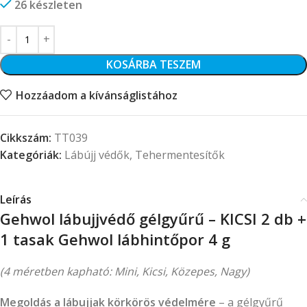
26 készleten
KOSÁRBA TESZEM
Hozzáadom a kívánságlistához
Cikkszám:
TT039
Kategóriák:
Lábújj védők
,
Tehermentesítők
Leírás
Gehwol lábujjvédő gélgyűrű – KICSI 2 db +
1 tasak Gehwol lábhintőpor 4 g
(4 méretben kapható: Mini, Kicsi, Közepes, Nagy)
Megoldás a lábujjak körkörös védelmére
– a gélgyűrű