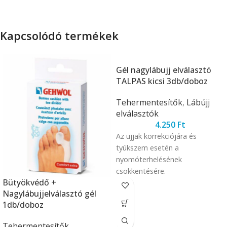
Kapcsolódó termékek
Gél nagylábujj elválasztó
TALPAS kicsi 3db/doboz
Tehermentesítők
,
Lábújj
elválasztók
4.250
Ft
Az ujjak korrekciójára és
tyúkszem esetén a
nyomóterhelésének
csökkentésére.
Bütyökvédő +
Nagylábujjelválasztó gél
1db/doboz
Tehermentesítők
,