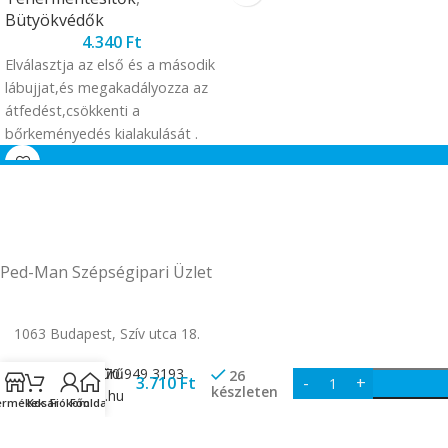
Bütyökvédők
4.340
Ft
Elválasztja az első és a második
lábujjat,és megakadályozza az
átfedést,csökkenti a
bőrkeményedés kialakulását .
Ped-Man Szépségipari Üzlet
1063 Budapest, Szív utca 18.
Lábujjvédő
Telefone: +3670 949 3193
gélgyűrű
26
3.710
Ft
készleten
kicsi
info@pedman.hu
ermékek
Kosár
Fiókom
Főoldal
2db/doboz