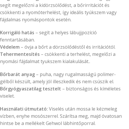
segít megelőzni a kidörzsölődést, a bőrirritációt és
csökkenti a nyomóterhelést, így ideális tyúkszem vagy
fájdalmas nyomáspontok esetén.
Korrigáló hatás
– segít a helyes lábujjpozíció
fenntartásában.
Védelem
– óvja a bőrt a dörzsölődéstől és irritációtól.
Tehermentesítés
– csökkenti a terhelést, megelőzi a
nyomási fájdalmat tyukszem kialakulását..
Bőrbarát anyag
– puha, nagy rugalmasságú polimer-
gélből készült, amely jól illeszkedik és nem csúszik el.
Bőrgyógyaszatilag
tesztelt
– biztonságos és kíméletes
viselet.
Használati útmutató:
Viselés után mossa le kézmeleg
vízben, enyhe mosószerrel. Szárítsa meg, majd óvatosan
hintse be a mellékelt Gehwol lábhintőporral.