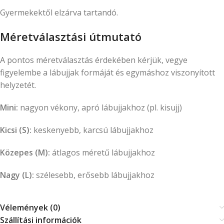
Gyermekektől elzárva tartandó.
Méretválasztási útmutató
A pontos méretválasztás érdekében kérjük, vegye
figyelembe a lábujjak formáját és egymáshoz viszonyított
helyzetét.
Mini:
nagyon vékony, apró lábujjakhoz (pl. kisujj)
Kicsi (S):
keskenyebb, karcsú lábujjakhoz
Közepes (M):
átlagos méretű lábujjakhoz
Nagy (L):
szélesebb, erősebb lábujjakhoz
Vélemények (0)
Szállítási információk