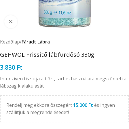
Click to enlarge
Kezdőlap
Fáradt Lábra
GEHWOL Frissítő lábfürdősó 330g
3.830
Ft
Intenzíven tisztitja a bőrt, tartós használata megszűnteti a
lábszag kialakulását.
Rendelj még ekkora összegért
15.000
Ft
és ingyen
szállítjuk a megrendelésedet!