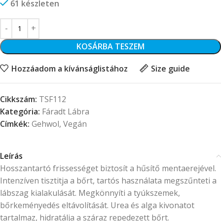
61 készleten
KOSÁRBA TESZEM
Hozzáadom a kívánságlistához
Size guide
Cikkszám:
TSF112
Kategória:
Fáradt Lábra
Címkék:
Gehwol
,
Vegán
Leírás
Hosszantartó frissességet biztosít a hűsítő mentaerejével.
Intenzíven tisztitja a bőrt, tartós használata megszűnteti a
lábszag kialakulását. Megkönnyíti a tyúkszemek,
bőrkeményedés eltávolítását. Urea és alga kivonatot
tartalmaz, hidratálja a száraz repedezett bőrt.