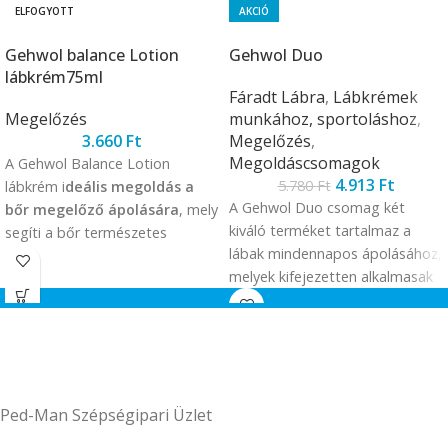
ELFOGYOTT
AKCIÓ
Gehwol balance Lotion
Gehwol Duo
lábkrém75ml
Fáradt Lábra
,
Lábkrémek
Megelőzés
munkához, sportoláshoz
,
3.660
Ft
Megelőzés
,
Megoldáscsomagok
A Gehwol Balance Lotion
4.913
Ft
5.780
Ft
lábkrém i
deális megoldás a
A Gehwol Duo csomag két
bőr megelőző ápolására
, mely
kiváló terméket tartalmaz a
segíti a bőr természetes
lábak mindennapos ápolásához,
védekezőképességének
melyek kifejezetten alkalmasak
helyreállítását és intenzíven
az aktív életmódot élők
hidratálja a bőrt, miközben nem
számára. A
Gehwol lábkrém
hagy zsíros érzést maga után.
különösen ajánlott sportolás
során, mivel segít megelőzni a
láb fáradtságát, a hólyagokat
Ped-Man Szépségipari Üzlet
és a bőrkeményedéseket,
miközben frissességet biztosít.