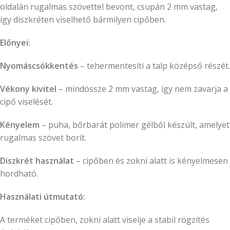
oldalán rugalmas szövettel bevont, csupán 2 mm vastag,
így diszkréten viselhető bármilyen cipőben.
Előnyei:
Nyomáscsökkentés
– tehermentesíti a talp középső részét.
Vékony kivitel
– mindössze 2 mm vastag, így nem zavarja a
cipő viselését.
Kényelem
– puha, bőrbarát polimer gélből készült, amelyet
rugalmas szövet borít.
Diszkrét használat
– cipőben és zokni alatt is kényelmesen
hordható.
Használati útmutató:
A terméket cipőben, zokni alatt viselje a stabil rögzítés