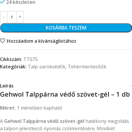
24 készleten
KOSÁRBA TESZEM
Hozzáadom a kívánságlistához
Cikkszám:
TT075
Kategóriák:
Talp-sarokvédők
,
Tehermentesítők
Leírás
Gehwol Talppárna védő szövet-gél – 1 db
Méret:
1 méretben kapható
A
Gehwol Talppárna védő szövet-gél
hatékony megoldás
a talpon jelentkező nyomás csökkentésére. Mindkét