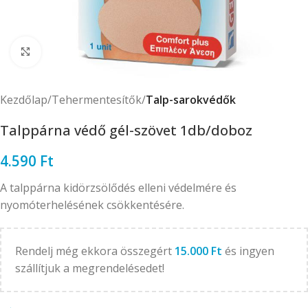
Click to enlarge
Kezdőlap
Tehermentesítők
Talp-sarokvédők
Talppárna védő gél-szövet 1db/doboz
4.590
Ft
A talppárna kidörzsölődés elleni védelmére és
nyomóterhelésének csökkentésére.
Rendelj még ekkora összegért
15.000
Ft
és ingyen
szállítjuk a megrendelésedet!