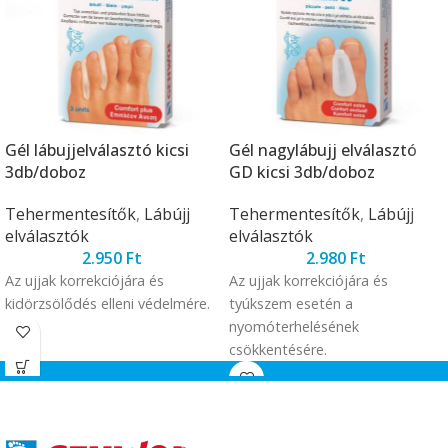
Gél lábujjelválasztó kicsi
Gél nagylábujj elválasztó
3db/doboz
GD kicsi 3db/doboz
Tehermentesítők
,
Lábújj
Tehermentesítők
,
Lábújj
elválasztók
elválasztók
2.950
Ft
2.980
Ft
Az ujjak korrekciójára és
Az ujjak korrekciójára és
kidörzsölődés elleni védelmére.
tyúkszem esetén a
nyomóterhelésének
csökkentésére.