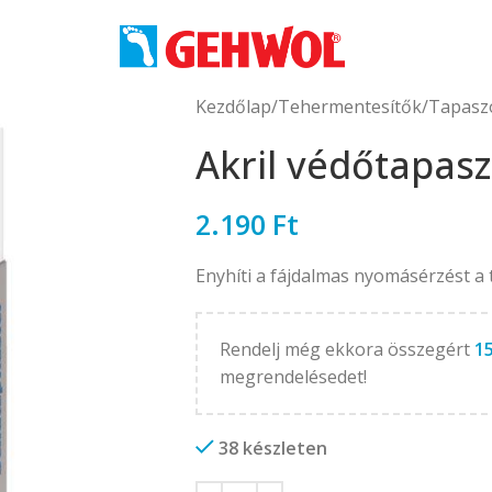
Kezdőlap
Tehermentesítők
Tapasz
Akril védőtapasz
2.190
Ft
Enyhíti a fájdalmas nyomásérzést a
Rendelj még ekkora összegért
1
megrendelésedet!
38 készleten