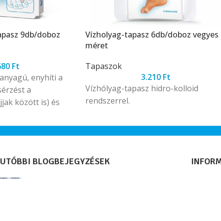
apasz 9db/doboz
Vízholyag-tapasz 6db/doboz vegyes
méret
680
Ft
Tapaszok
3.210
Ft
anyagú, enyhíti a
Vízhólyag-tapasz hidro-kolloid
érzést a
rendszerrel.
jak között is) és
n.
UTÓBBI BLOGBEJEGYZÉSEK
INFOR
Extrém futás Norvégiában – három
Elállás 
Gehwol társ a jégen
Adatvéd
Általáno
2026.04.14.
1 Comment
Süti/coo