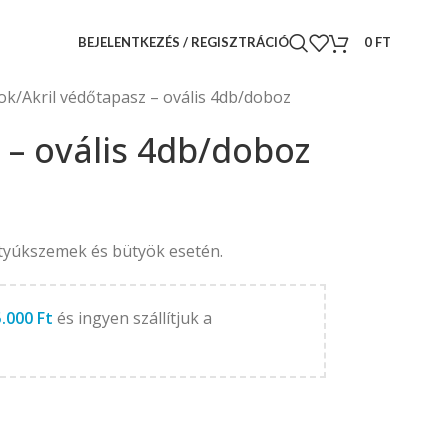
BEJELENTKEZÉS / REGISZTRÁCIÓ
0
FT
ok
Akril védőtapasz – ovális 4db/doboz
 – ovális 4db/doboz
 tyúkszemek és bütyök esetén.
5.000
Ft
és ingyen szállítjuk a