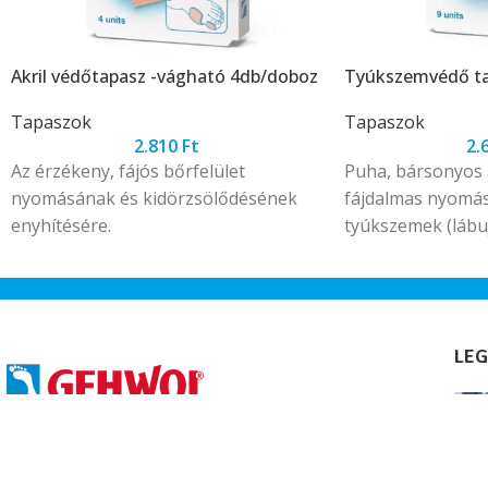
Akril védőtapasz -vágható 4db/doboz
Tyúkszemvédő t
Tapaszok
Tapaszok
2.810
Ft
2.
Az érzékeny, fájós bőrfelület
Puha, bársonyos 
nyomásának és kidörzsölődésének
fájdalmas nyomás
enyhítésére.
tyúkszemek (lábuj
duzzanatok eseté
LEG
Ped-Man Szépségipari Üzlet