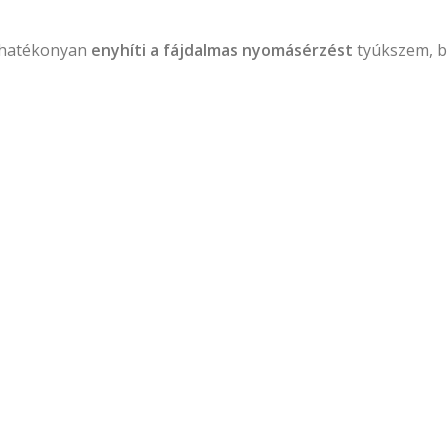
hatékonyan
enyhíti a fájdalmas nyomásérzést
tyúkszem, b