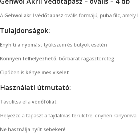
Gehwol Akril Védőtapasz – ovális – 4 db
A
Gehwol akril védőtapasz
ovális formájú,
puha filc,
amely 
Tulajdonságok:
Enyhíti a nyomást
tyúkszem és bütyök esetén
Könnyen felhelyezhető
, bőrbarát ragasztóréteg
Cipőben is
kényelmes viselet
Használati útmutató:
Távolítsa el a
védőfóliát
.
Helyezze a tapaszt a fájdalmas területre, enyhén rányomva.
Ne használja nyílt sebeken!