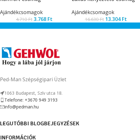
Ajándékcsomagok
Ajándékcsomagok
3.768
Ft
13.304
Ft
4.710
Ft
16.630
Ft
Ped-Man Szépségipari Üzlet
1063 Budapest, Szív utca 18.
Telefone: +3670 949 3193
info@pedman.hu
LEGUTÓBBI BLOGBEJEGYZÉSEK
INFORMÁCIÓK