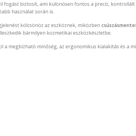
l fogást biztosít, ami különösen fontos a precíz, kontrollált 
zabb használat során is.
jelenést kölcsönöz az eszköznek, miközben
csúszásmente
ól illeszkedik bármilyen kozmetikai eszközkészletbe.
l a megbízható minőség, az ergonomikus kialakítás és a m