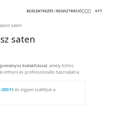
BEJELENTKEZÉS / REGISZTRÁCIÓ
0
FT
ipesz saten
sz saten
yományos kialakítással
, amely biztos
ál otthoni és professzionális használatra.
5.000
Ft
és ingyen szállítjuk a