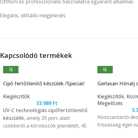
Otthoni és professzionális használatra egyaránt alkalmas
Elegáns, időtálló megjelenés
Kapcsolódó termékek
ÚJ
ÚJ
Cipő fertőtlenítő készülék /Special/
Gerlasan Hónalj 
Kiegészítők
Kiegészítők
,
Kozm
33.989
Ft
Megelőzés
3.
UV-C technológiás cipőfertőtlenítő
Hosszantartó dez
készülék
, amely 20 perc alatt
frissesség éjjel-n
csökkenti a kórokozók jelenlétét, 45
perc alatt pedig segíti a cipők