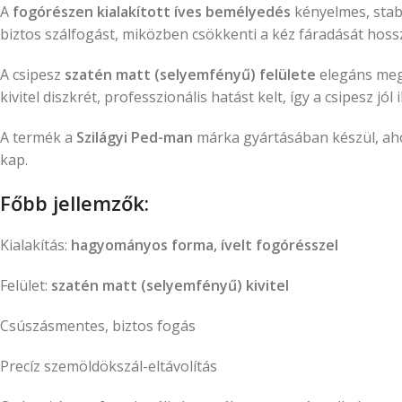
A
fogórészen kialakított íves bemélyedés
kényelmes, stabi
biztos szálfogást, miközben csökkenti a kéz fáradását hoss
A csipesz
szatén matt (selyemfényű) felülete
elegáns meg
kivitel diszkrét, professzionális hatást kelt, így a csipesz j
A termék a
Szilágyi Ped-man
márka gyártásában készül, aho
kap.
Főbb jellemzők:
Kialakítás:
hagyományos forma, ívelt fogórésszel
Felület:
szatén matt (selyemfényű) kivitel
Csúszásmentes, biztos fogás
Precíz szemöldökszál-eltávolítás