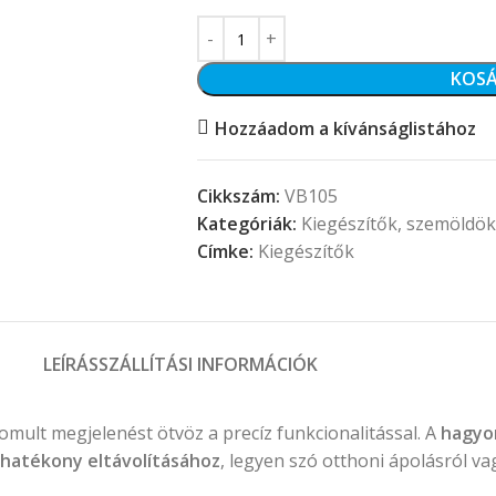
KOSÁ
Hozzáadom a kívánságlistához
Cikkszám:
VB105
Kategóriák:
Kiegészítők
,
szemöldök
Címke:
Kiegészítők
LEÍRÁS
SZÁLLÍTÁSI INFORMÁCIÓK
omult megjelenést ötvöz a precíz funkcionalitással. A
hagyo
hatékony eltávolításához
, legyen szó otthoni ápolásról v