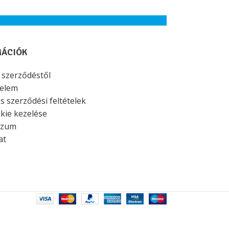
valamint kész műkörmök szakszerű
professzionáli
rövidítéséhez.
MÁCIÓK
a szerződéstől
elem
s szerződési feltételek
kie kezelése
szum
at