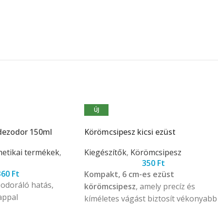
ÚJ
dezodor 150ml
Körömcsipesz kicsi ezüst
etikai termékek
,
Kiegészítők
,
Körömcsipesz
350
Ft
360
Ft
Kompakt, 6 cm-es ezüst
odoráló hatás,
körömcsipesz
, amely precíz és
appal
kíméletes vágást biztosít vékonyabb
körmök ápolásához otthoni és