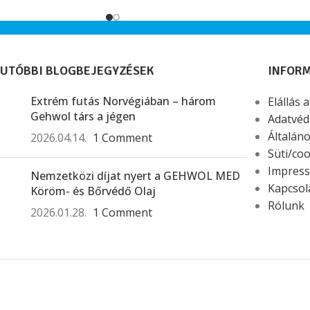
professzionális használatra.
UTÓBBI BLOGBEJEGYZÉSEK
INFOR
Extrém futás Norvégiában – három
Elállás 
Gehwol társ a jégen
Adatvéd
Általáno
2026.04.14.
1 Comment
Süti/coo
Impres
Nemzetközi díjat nyert a GEHWOL MED
Kapcsol
Köröm- és Bőrvédő Olaj
Rólunk
2026.01.28.
1 Comment