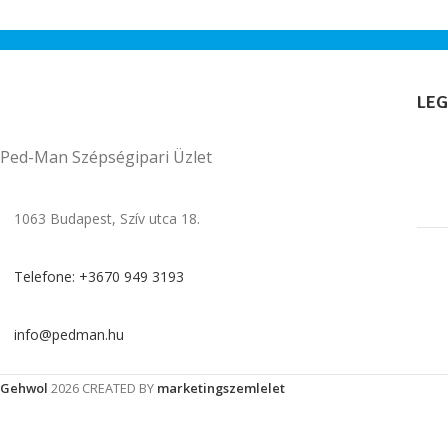
kiszáradását és frissítését.
LEG
Ped-Man Szépségipari Üzlet
1063 Budapest, Szív utca 18.
Telefone: +3670 949 3193
info@pedman.hu
Gehwol
2026 CREATED BY
marketingszemlelet