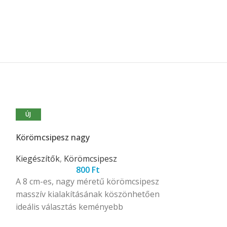
ÚJ
ÚJ
Körömcsipesz nagy
Manikűr resze
Kiegészítők
,
Körömcsipesz
Kiegészítők
,
Re
800
Ft
A 8 cm-es, nagy méretű körömcsipesz
9 cm-es manik
masszív kialakításának köszönhetően
gyémántporos 
ideális választás keményebb
kompakt méretb
természetes körmök vágásához,
kíméletes kör