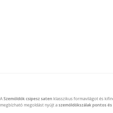
A
Szemöldök csipesz saten
klasszikus formavilágot és kifin
megbízható megoldást nyújt a
szemöldökszálak pontos és 