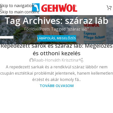
Skip to navigation
Skip to main content
Tag Archives: száraz láb
Főoldal
Posts Tagged "száraz láb"
LÁBÁPOLÁS
,
MEGELŐZÉS
08
Repedezett sarok és száraz láb: Megelőzés
ÁPR
és otthoni kezelés
Raab-Horváth Krisztina
A repedezett sarkak és a rendkívül száraz lábbőr nem
csupán esztétikai problémát jelentenek, hanem kellemetlen
érzést és akár komoly fá...
TOVÁBB OLVASOM